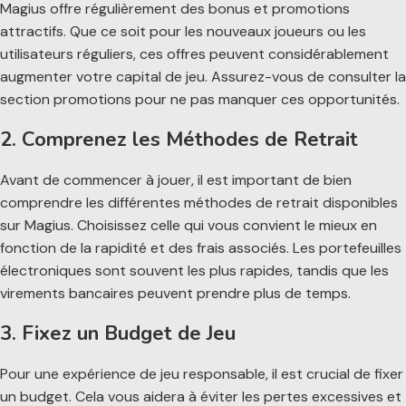
Magius offre régulièrement des bonus et promotions
attractifs. Que ce soit pour les nouveaux joueurs ou les
utilisateurs réguliers, ces offres peuvent considérablement
augmenter votre capital de jeu. Assurez-vous de consulter la
section promotions pour ne pas manquer ces opportunités.
2. Comprenez les Méthodes de Retrait
Avant de commencer à jouer, il est important de bien
comprendre les différentes méthodes de retrait disponibles
sur Magius. Choisissez celle qui vous convient le mieux en
fonction de la rapidité et des frais associés. Les portefeuilles
électroniques sont souvent les plus rapides, tandis que les
virements bancaires peuvent prendre plus de temps.
3. Fixez un Budget de Jeu
Pour une expérience de jeu responsable, il est crucial de fixer
un budget. Cela vous aidera à éviter les pertes excessives et