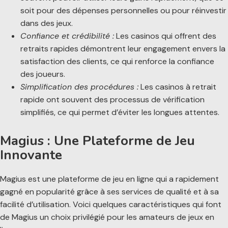
soit pour des dépenses personnelles ou pour réinvestir
dans des jeux.
Confiance et crédibilité :
Les casinos qui offrent des
retraits rapides démontrent leur engagement envers la
satisfaction des clients, ce qui renforce la confiance
des joueurs.
Simplification des procédures :
Les casinos à retrait
rapide ont souvent des processus de vérification
simplifiés, ce qui permet d’éviter les longues attentes.
Magius : Une Plateforme de Jeu
Innovante
Magius est une plateforme de jeu en ligne qui a rapidement
gagné en popularité grâce à ses services de qualité et à sa
facilité d’utilisation. Voici quelques caractéristiques qui font
de Magius un choix privilégié pour les amateurs de jeux en