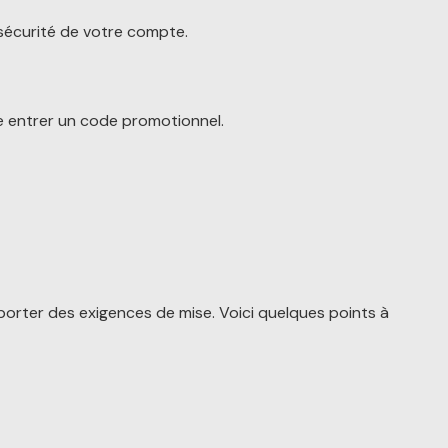
 sécurité de votre compte.
e entrer un code promotionnel.
omporter des exigences de mise. Voici quelques points à