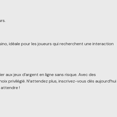
rs.
asino, idéale pour les joueurs qui recherchent une interaction
er aux jeux d’argent en ligne sans risque. Avec des
ix privilégié. N’attendez plus, inscrivez-vous dès aujourd’hui
 attendre !