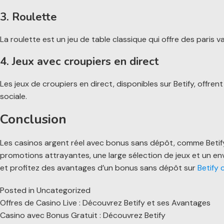
3. Roulette
La roulette est un jeu de table classique qui offre des paris v
4. Jeux avec croupiers en direct
Les jeux de croupiers en direct, disponibles sur Betify, offre
sociale.
Conclusion
Les casinos argent réel avec bonus sans dépôt, comme Betify, 
promotions attrayantes, une large sélection de jeux et un env
et profitez des avantages d’un bonus sans dépôt sur
Betify 
Posted in
Uncategorized
Post
Offres de Casino Live : Découvrez Betify et ses Avantages
navigation
Casino avec Bonus Gratuit : Découvrez Betify