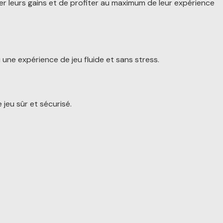
r leurs gains et de profiter au maximum de leur expérience
une expérience de jeu fluide et sans stress.
jeu sûr et sécurisé.