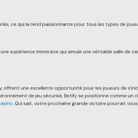
ariés, ce qui la rend passionnante pour tous les types de joueu
nt une expérience immersive qui simule une véritable salle de c
offrent une excellente opportunité pour les joueurs de s’initi
ironnement de jeu sécurisé, Betify se positionne comme un cho
casino
. Qui sait, votre prochaine grande victoire pourrait vous