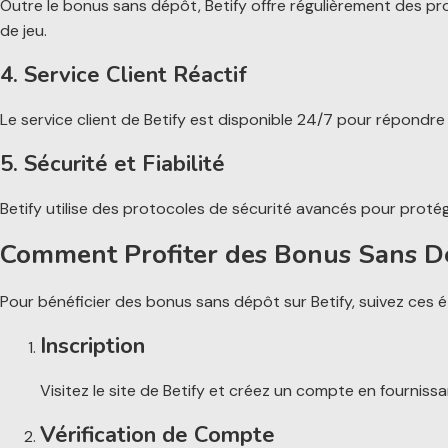
Outre le bonus sans dépôt, Betify offre régulièrement des pr
de jeu.
4. Service Client Réactif
Le service client de Betify est disponible 24/7 pour répondre
5. Sécurité et Fiabilité
Betify utilise des protocoles de sécurité avancés pour protég
Comment Profiter des Bonus Sans Dé
Pour bénéficier des bonus sans dépôt sur Betify, suivez ces é
Inscription
Visitez le site de Betify et créez un compte en fournissa
Vérification de Compte