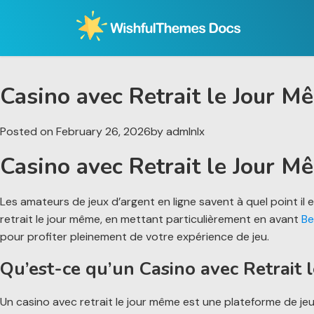
Skip
to
content
Casino avec Retrait le Jour M
Posted on
February 26, 2026
by
admlnlx
Casino avec Retrait le Jour M
Les amateurs de jeux d’argent en ligne savent à quel point il 
retrait le jour même, en mettant particulièrement en avant
Be
pour profiter pleinement de votre expérience de jeu.
Qu’est-ce qu’un Casino avec Retrait 
Un casino avec retrait le jour même est une plateforme de jeu