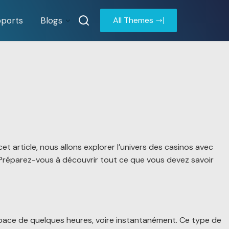
ports
Blogs
All Themes
et article, nous allons explorer l’univers des casinos avec
 Préparez-vous à découvrir tout ce que vous devez savoir
’espace de quelques heures, voire instantanément. Ce type de