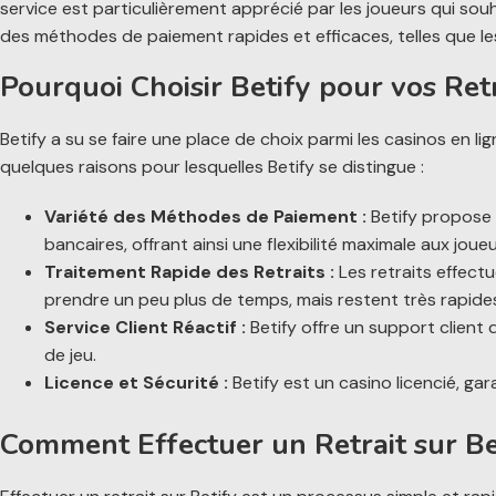
service est particulièrement apprécié par les joueurs qui sou
des méthodes de paiement rapides et efficaces, telles que les 
Pourquoi Choisir Betify pour vos Retr
Betify a su se faire une place de choix parmi les casinos en lig
quelques raisons pour lesquelles Betify se distingue :
Variété des Méthodes de Paiement :
Betify propose 
bancaires, offrant ainsi une flexibilité maximale aux joueu
Traitement Rapide des Retraits :
Les retraits effect
prendre un peu plus de temps, mais restent très rapide
Service Client Réactif :
Betify offre un support client
de jeu.
Licence et Sécurité :
Betify est un casino licencié, gar
Comment Effectuer un Retrait sur Be