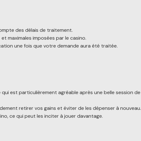
compte des délais de traitement.
s et maximales imposées par le casino.
fication une fois que votre demande aura été traitée.
 qui est particulièrement agréable après une belle session de
dement retirer vos gains et éviter de les dépenser à nouveau.
no, ce qui peut les inciter à jouer davantage.