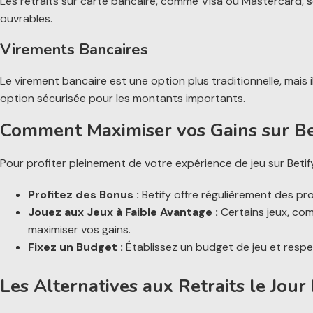
Les retraits sur carte bancaire, comme Visa ou Mastercard, s
ouvrables.
Virements Bancaires
Le virement bancaire est une option plus traditionnelle, mais 
option sécurisée pour les montants importants.
Comment Maximiser vos Gains sur Be
Pour profiter pleinement de votre expérience de jeu sur Betify
Profitez des Bonus :
Betify offre régulièrement des pr
Jouez aux Jeux à Faible Avantage :
Certains jeux, com
maximiser vos gains.
Fixez un Budget :
Établissez un budget de jeu et respec
Les Alternatives aux Retraits le Jou