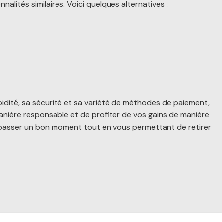
nnalités similaires. Voici quelques alternatives :
apidité, sa sécurité et sa variété de méthodes de paiement,
anière responsable et de profiter de vos gains de manière
r passer un bon moment tout en vous permettant de retirer