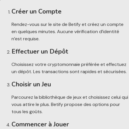
Créer un Compte
Rendez-vous sur le site de Betify et créez un compte
en quelques minutes. Aucune vérification d’identité
n’est requise.
Effectuer un Dépôt
Choisissez votre cryptomonnaie préférée et effectuez
un dépôt. Les transactions sont rapides et sécurisées.
Choisir un Jeu
Parcourez la bibliothèque de jeux et choisissez celui qui
vous attire le plus. Betify propose des options pour
tous les goûts.
Commencer à Jouer