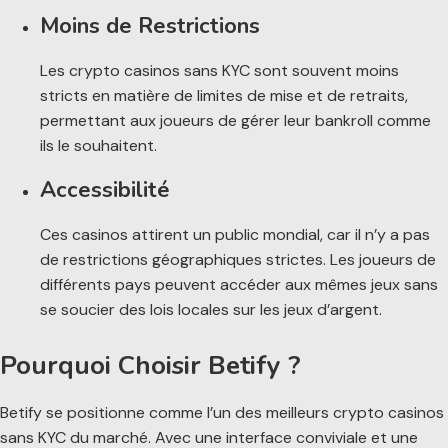
Moins de Restrictions
Les crypto casinos sans KYC sont souvent moins
stricts en matière de limites de mise et de retraits,
permettant aux joueurs de gérer leur bankroll comme
ils le souhaitent.
Accessibilité
Ces casinos attirent un public mondial, car il n’y a pas
de restrictions géographiques strictes. Les joueurs de
différents pays peuvent accéder aux mêmes jeux sans
se soucier des lois locales sur les jeux d’argent.
Pourquoi Choisir Betify ?
Betify se positionne comme l’un des meilleurs crypto casinos
sans KYC du marché. Avec une interface conviviale et une