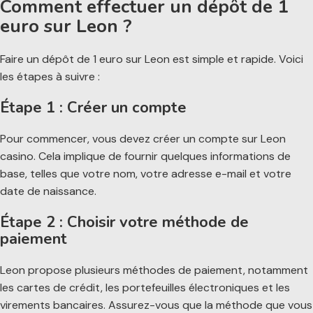
Comment effectuer un dépôt de 1
euro sur Leon ?
Faire un dépôt de 1 euro sur Leon est simple et rapide. Voici
les étapes à suivre :
Étape 1 : Créer un compte
Pour commencer, vous devez créer un compte sur Leon
casino. Cela implique de fournir quelques informations de
base, telles que votre nom, votre adresse e-mail et votre
date de naissance.
Étape 2 : Choisir votre méthode de
paiement
Leon propose plusieurs méthodes de paiement, notamment
les cartes de crédit, les portefeuilles électroniques et les
virements bancaires. Assurez-vous que la méthode que vous