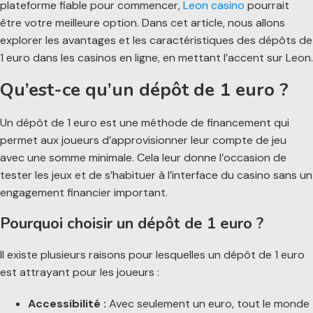
plateforme fiable pour commencer,
Leon casino
pourrait
être votre meilleure option. Dans cet article, nous allons
explorer les avantages et les caractéristiques des dépôts de
1 euro dans les casinos en ligne, en mettant l’accent sur Leon.
Qu’est-ce qu’un dépôt de 1 euro ?
Un dépôt de 1 euro est une méthode de financement qui
permet aux joueurs d’approvisionner leur compte de jeu
avec une somme minimale. Cela leur donne l’occasion de
tester les jeux et de s’habituer à l’interface du casino sans un
engagement financier important.
Pourquoi choisir un dépôt de 1 euro ?
Il existe plusieurs raisons pour lesquelles un dépôt de 1 euro
est attrayant pour les joueurs :
Accessibilité :
Avec seulement un euro, tout le monde