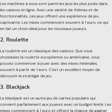
Les machines à sous sont parmi les jeux les plus joués dans
les casinos en ligne. Avec une variété de thèmes et de
fonctionnalités, ces jeux offrent une expérience de jeu
captivante. Les mises commencent souvent à 1 euro, ce qui
en fait un choix idéal pour les nouveaux joueurs.
2. Roulette
La roulette est un classique des casinos. Que vous
choisissiez la roulette européenne ou américaine, vous
pouvez commencer à jouer avec des mises minimales,
souvent à partir de 1 euro. C’est un excellent moyen de
découvrir la stratégie de jeu.
3. Blackjack
Le blackjack est un autre jeu de cartes populaire qui
convient parfaitement aux joueurs avec un budget limité. Les
mises commencent à 1 euro et offrent la chance de gagner