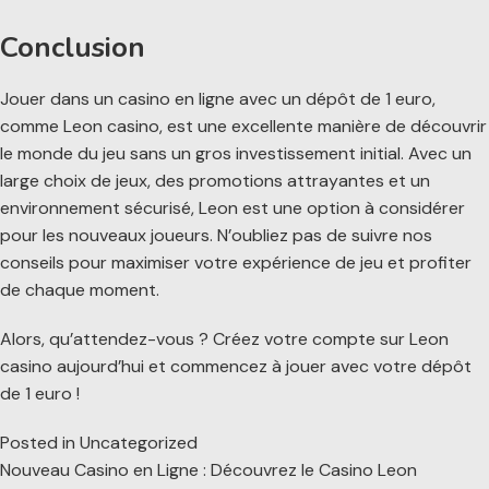
Conclusion
Jouer dans un casino en ligne avec un dépôt de 1 euro,
comme Leon casino, est une excellente manière de découvrir
le monde du jeu sans un gros investissement initial. Avec un
large choix de jeux, des promotions attrayantes et un
environnement sécurisé, Leon est une option à considérer
pour les nouveaux joueurs. N’oubliez pas de suivre nos
conseils pour maximiser votre expérience de jeu et profiter
de chaque moment.
Alors, qu’attendez-vous ? Créez votre compte sur Leon
casino aujourd’hui et commencez à jouer avec votre dépôt
de 1 euro !
Posted in
Uncategorized
Post
Nouveau Casino en Ligne : Découvrez le Casino Leon
navigation