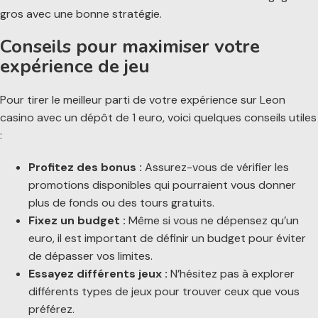
gros avec une bonne stratégie.
Conseils pour maximiser votre
expérience de jeu
Pour tirer le meilleur parti de votre expérience sur Leon
casino avec un dépôt de 1 euro, voici quelques conseils utiles
:
Profitez des bonus :
Assurez-vous de vérifier les
promotions disponibles qui pourraient vous donner
plus de fonds ou des tours gratuits.
Fixez un budget :
Même si vous ne dépensez qu’un
euro, il est important de définir un budget pour éviter
de dépasser vos limites.
Essayez différents jeux :
N’hésitez pas à explorer
différents types de jeux pour trouver ceux que vous
préférez.