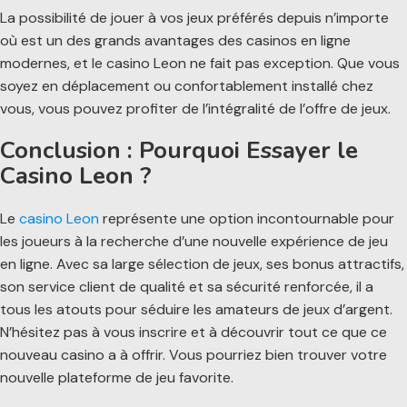
La possibilité de jouer à vos jeux préférés depuis n’importe
où est un des grands avantages des casinos en ligne
modernes, et le casino Leon ne fait pas exception. Que vous
soyez en déplacement ou confortablement installé chez
vous, vous pouvez profiter de l’intégralité de l’offre de jeux.
Conclusion : Pourquoi Essayer le
Casino Leon ?
Le
casino Leon
représente une option incontournable pour
les joueurs à la recherche d’une nouvelle expérience de jeu
en ligne. Avec sa large sélection de jeux, ses bonus attractifs,
son service client de qualité et sa sécurité renforcée, il a
tous les atouts pour séduire les amateurs de jeux d’argent.
N’hésitez pas à vous inscrire et à découvrir tout ce que ce
nouveau casino a à offrir. Vous pourriez bien trouver votre
nouvelle plateforme de jeu favorite.