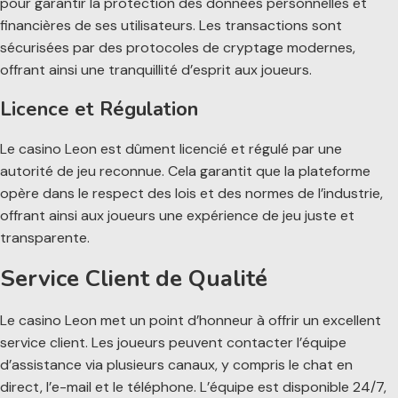
pour garantir la protection des données personnelles et
financières de ses utilisateurs. Les transactions sont
sécurisées par des protocoles de cryptage modernes,
offrant ainsi une tranquillité d’esprit aux joueurs.
Licence et Régulation
Le casino Leon est dûment licencié et régulé par une
autorité de jeu reconnue. Cela garantit que la plateforme
opère dans le respect des lois et des normes de l’industrie,
offrant ainsi aux joueurs une expérience de jeu juste et
transparente.
Service Client de Qualité
Le casino Leon met un point d’honneur à offrir un excellent
service client. Les joueurs peuvent contacter l’équipe
d’assistance via plusieurs canaux, y compris le chat en
direct, l’e-mail et le téléphone. L’équipe est disponible 24/7,