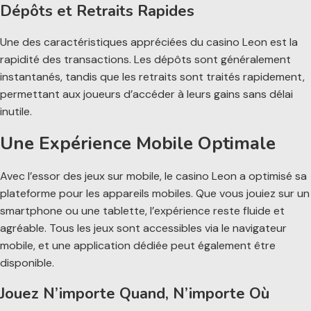
Dépôts et Retraits Rapides
Une des caractéristiques appréciées du casino Leon est la
rapidité des transactions. Les dépôts sont généralement
instantanés, tandis que les retraits sont traités rapidement,
permettant aux joueurs d’accéder à leurs gains sans délai
inutile.
Une Expérience Mobile Optimale
Avec l’essor des jeux sur mobile, le casino Leon a optimisé sa
plateforme pour les appareils mobiles. Que vous jouiez sur un
smartphone ou une tablette, l’expérience reste fluide et
agréable. Tous les jeux sont accessibles via le navigateur
mobile, et une application dédiée peut également être
disponible.
Jouez N’importe Quand, N’importe Où