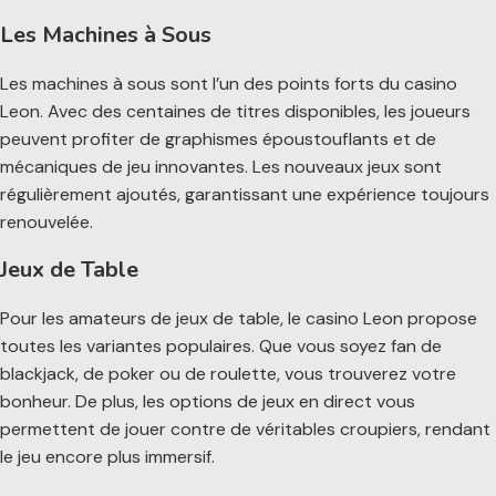
Les Machines à Sous
Les machines à sous sont l’un des points forts du casino
Leon. Avec des centaines de titres disponibles, les joueurs
peuvent profiter de graphismes époustouflants et de
mécaniques de jeu innovantes. Les nouveaux jeux sont
régulièrement ajoutés, garantissant une expérience toujours
renouvelée.
Jeux de Table
Pour les amateurs de jeux de table, le casino Leon propose
toutes les variantes populaires. Que vous soyez fan de
blackjack, de poker ou de roulette, vous trouverez votre
bonheur. De plus, les options de jeux en direct vous
permettent de jouer contre de véritables croupiers, rendant
le jeu encore plus immersif.