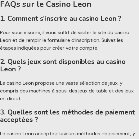
FAQs sur le Casino Leon
1. Comment s’inscrire au casino Leon ?
Pour vous inscrire, il vous suffit de visiter le site du casino
Leon et de remplir le formulaire d’inscription. Suivez les
étapes indiquées pour créer votre compte.
2. Quels jeux sont disponibles au casino
Leon ?
Le casino Leon propose une vaste sélection de jeux, y
compris des machines à sous, des jeux de table et des jeux
en direct.
3. Quelles sont les méthodes de paiement
acceptées ?
Le casino Leon accepte plusieurs méthodes de paiement, y