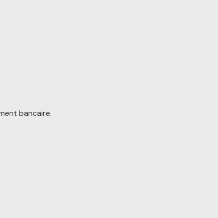
ement bancaire.