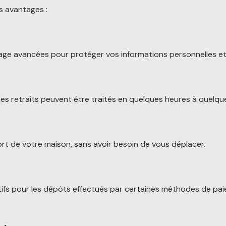
s avantages :
tage avancées pour protéger vos informations personnelles et 
s retraits peuvent être traités en quelques heures à quelque
rt de votre maison, sans avoir besoin de vous déplacer.
tifs pour les dépôts effectués par certaines méthodes de pa