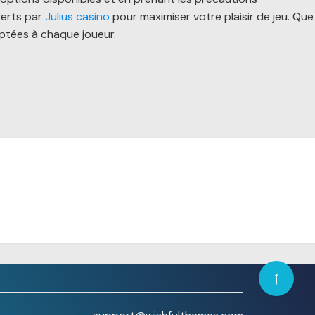
ferts par
Julius casino
pour maximiser votre plaisir de jeu. Que
aptées à chaque joueur.