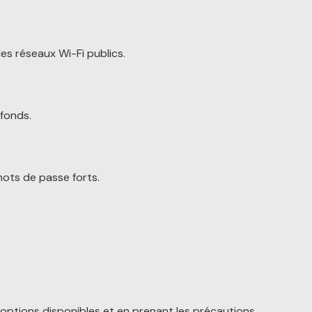
es réseaux Wi-Fi publics.
 fonds.
mots de passe forts.
 options disponibles et en prenant les précautions