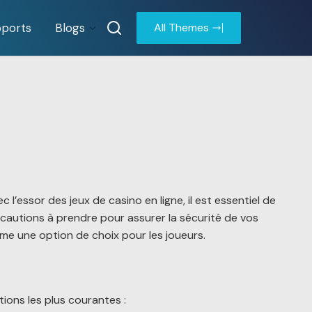
ports
Blogs
All Themes
l’essor des jeux de casino en ligne, il est essentiel de
écautions à prendre pour assurer la sécurité de vos
e une option de choix pour les joueurs.
tions les plus courantes :