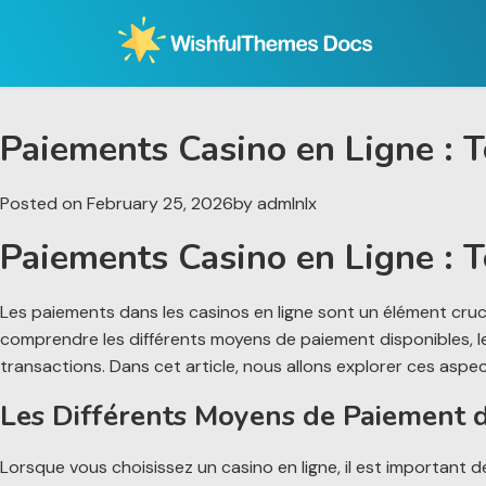
Skip
to
content
Paiements Casino en Ligne : T
Posted on
February 25, 2026
by
admlnlx
Paiements Casino en Ligne : T
Les paiements dans les casinos en ligne sont un élément crucial
comprendre les différents moyens de paiement disponibles, le
transactions. Dans cet article, nous allons explorer ces asp
Les Différents Moyens de Paiement d
Lorsque vous choisissez un casino en ligne, il est important d