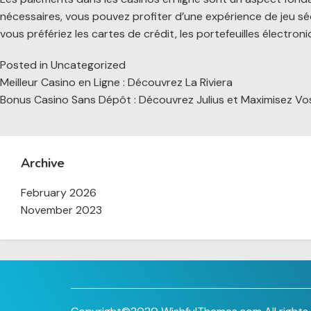
nécessaires, vous pouvez profiter d’une expérience de jeu séc
vous préfériez les cartes de crédit, les portefeuilles électr
Posted in
Uncategorized
Post
Meilleur Casino en Ligne : Découvrez La Riviera
navigation
Bonus Casino Sans Dépôt : Découvrez Julius et Maximisez Vo
Archive
February 2026
November 2023