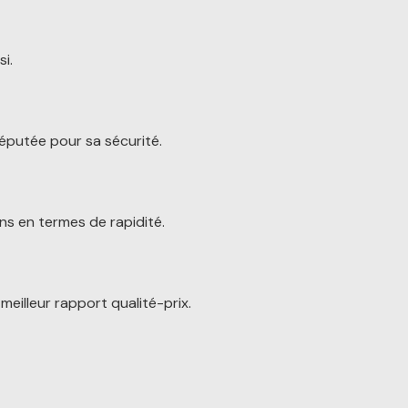
i.
éputée pour sa sécurité.
ns en termes de rapidité.
eilleur rapport qualité-prix.