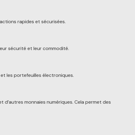
actions rapides et sécurisées.
leur sécurité et leur commodité.
et les portefeuilles électroniques.
 et d’autres monnaies numériques. Cela permet des