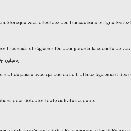
é lorsque vous effectuez des transactions en ligne. Évitez l
nt licenciés et réglementés pour garantir la sécurité de vos
Privées
 mot de passe avec qui que ce soit. Utilisez également des 
tions pour détecter toute activité suspecte.
mental de l’expérience de jeu. En comprenant les différentes