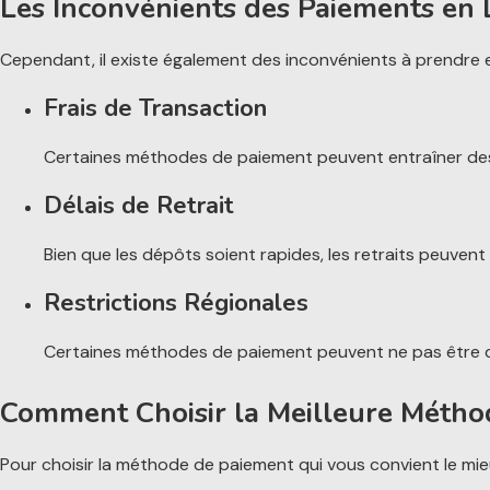
Les Inconvénients des Paiements en 
Cependant, il existe également des inconvénients à prendre 
Frais de Transaction
Certaines méthodes de paiement peuvent entraîner des f
Délais de Retrait
Bien que les dépôts soient rapides, les retraits peuvent
Restrictions Régionales
Certaines méthodes de paiement peuvent ne pas être di
Comment Choisir la Meilleure Métho
Pour choisir la méthode de paiement qui vous convient le mieu