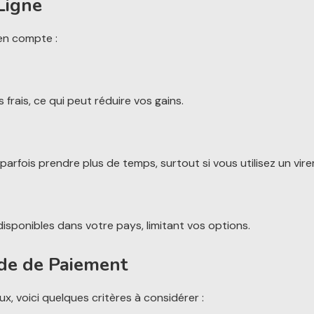
Ligne
en compte :
rais, ce qui peut réduire vos gains.
 parfois prendre plus de temps, surtout si vous utilisez un vir
sponibles dans votre pays, limitant vos options.
de de Paiement
x, voici quelques critères à considérer :