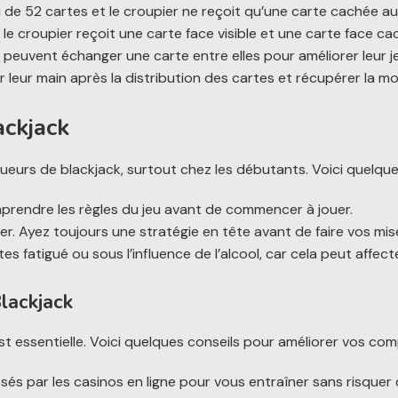
 de 52 cartes et le croupier ne reçoit qu’une carte cachée a
le croupier reçoit une carte face visible et une carte face ca
peuvent échanger une carte entre elles pour améliorer leur j
eur main après la distribution des cartes et récupérer la moit
ackjack
urs de blackjack, surtout chez les débutants. Voici quelques
omprendre les règles du jeu avant de commencer à jouer.
r. Ayez toujours une stratégie en tête avant de faire vos mis
es fatigué ou sous l’influence de l’alcool, car cela peut affec
lackjack
st essentielle. Voici quelques conseils pour améliorer vos co
sés par les casinos en ligne pour vous entraîner sans risquer 