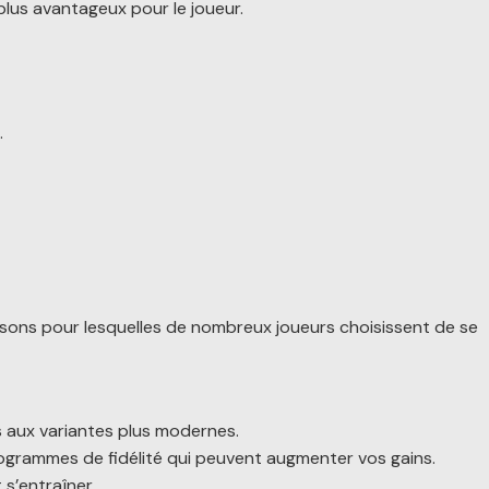
e plus avantageux pour le joueur.
.
isons pour lesquelles de nombreux joueurs choisissent de se
s aux variantes plus modernes.
grammes de fidélité qui peuvent augmenter vos gains.
s’entraîner.