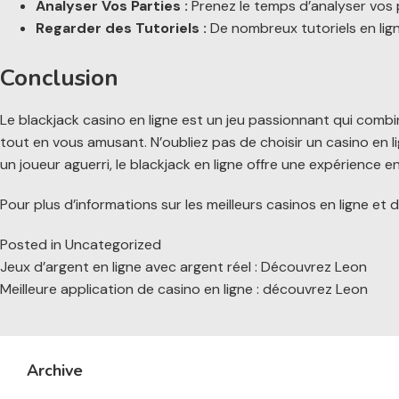
Analyser Vos Parties :
Prenez le temps d’analyser vos pa
Regarder des Tutoriels :
De nombreux tutoriels en lig
Conclusion
Le blackjack casino en ligne est un jeu passionnant qui comb
tout en vous amusant. N’oubliez pas de choisir un casino en
un joueur aguerri, le blackjack en ligne offre une expérience e
Pour plus d’informations sur les meilleurs casinos en ligne et d
Posted in
Uncategorized
Post
Jeux d’argent en ligne avec argent réel : Découvrez Leon
navigation
Meilleure application de casino en ligne : découvrez Leon
Archive