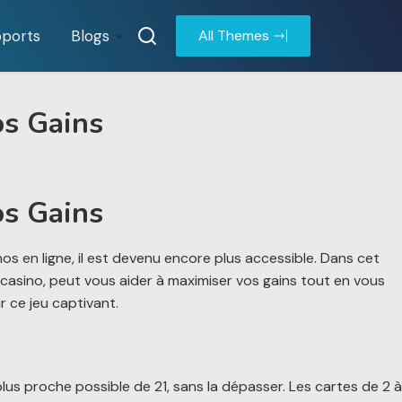
ports
Blogs
All Themes
os Gains
os Gains
os en ligne, il est devenu encore plus accessible. Dans cet
e casino, peut vous aider à maximiser vos gains tout en vous
 ce jeu captivant.
plus proche possible de 21, sans la dépasser. Les cartes de 2 à