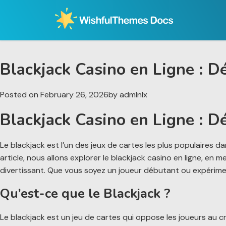
Skip
to
content
Blackjack Casino en Ligne : 
Posted on
February 26, 2026
by
admlnlx
Blackjack Casino en Ligne : 
Le blackjack est l’un des jeux de cartes les plus populaires d
article, nous allons explorer le blackjack casino en ligne, en
divertissant. Que vous soyez un joueur débutant ou expérimen
Qu’est-ce que le Blackjack ?
Le blackjack est un jeu de cartes qui oppose les joueurs au cro