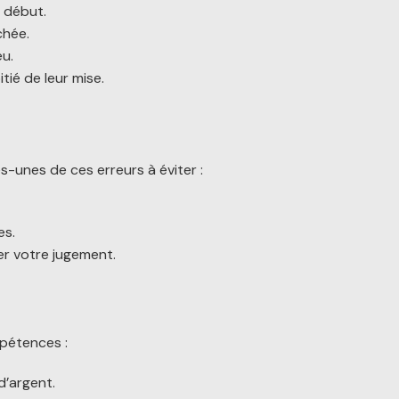
u début.
chée.
eu.
ié de leur mise.
-unes de ces erreurs à éviter :
es.
ter votre jugement.
mpétences :
d’argent.