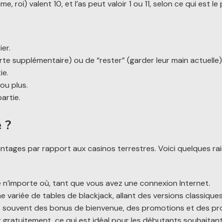
e, roi) valent 10, et l’as peut valoir 1 ou 11, selon ce qui est l
er.
te supplémentaire) ou de “rester” (garder leur main actuelle)
ie.
ou plus.
artie.
 ?
ntages par rapport aux casinos terrestres. Voici quelques ra
n’importe où, tant que vous avez une connexion Internet.
 variée de tables de blackjack, allant des versions classique
t souvent des bonus de bienvenue, des promotions et des pro
ratuitement, ce qui est idéal pour les débutants souhaitant 