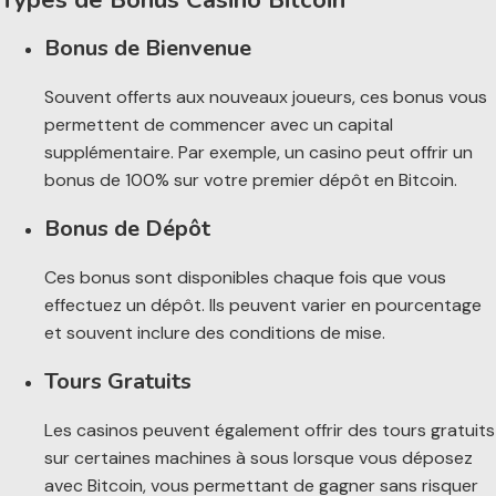
Bonus de Bienvenue
Souvent offerts aux nouveaux joueurs, ces bonus vous
permettent de commencer avec un capital
supplémentaire. Par exemple, un casino peut offrir un
bonus de 100% sur votre premier dépôt en Bitcoin.
Bonus de Dépôt
Ces bonus sont disponibles chaque fois que vous
effectuez un dépôt. Ils peuvent varier en pourcentage
et souvent inclure des conditions de mise.
Tours Gratuits
Les casinos peuvent également offrir des tours gratuits
sur certaines machines à sous lorsque vous déposez
avec Bitcoin, vous permettant de gagner sans risquer