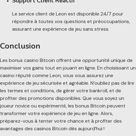
Support Client Réactif
Le service client de Leon est disponible 24/7 pour
répondre à toutes vos questions et préoccupations,
assurant une expérience de jeu sans stress.
Conclusion
Les bonus casino Bitcoin offrent une opportunité unique de
maximiser vos gains tout en jouant en ligne. En choisissant un
casino réputé comme Leon, vous vous assurez une
expérience de jeu sécurisée et agréable. N’oubliez pas de lire
les termes et conditions, de gérer votre bankroll, et de
profiter des promotions disponibles. Que vous soyez un
joueur novice ou expérimenté, les bonus Bitcoin peuvent
transformer votre expérience de jeu en ligne. Alors,
préparez-vous à tenter votre chance et à profiter des
avantages des casinos Bitcoin dès aujourd’hui !