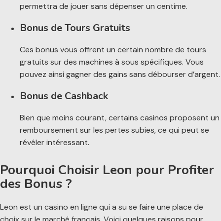
permettra de jouer sans dépenser un centime.
Bonus de Tours Gratuits
Ces bonus vous offrent un certain nombre de tours
gratuits sur des machines à sous spécifiques. Vous
pouvez ainsi gagner des gains sans débourser d’argent.
Bonus de Cashback
Bien que moins courant, certains casinos proposent un
remboursement sur les pertes subies, ce qui peut se
révéler intéressant.
Pourquoi Choisir Leon pour Profiter
des Bonus ?
Leon est un casino en ligne qui a su se faire une place de
choix sur le marché français. Voici quelques raisons pour