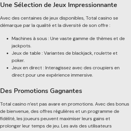
Une Sélection de Jeux Impressionnante
Avec des centaines de jeux disponibles, Total casino se
démarque par la qualité et la diversité de son offre :
Machines à sous : Une vaste gamme de thèmes et de
jackpots.
Jeux de table : Variantes de blackjack, roulette et
poker.
Jeux en direct : Interagissez avec des croupiers en
direct pour une expérience immersive.
Des Promotions Gagnantes
Total casino n’est pas avare en promotions. Avec des bonus
de bienvenue, des offres régulières et un programme de
fidélité, les joueurs peuvent maximiser leurs gains et
prolonger leur temps de jeu. Les avis des utilisateurs