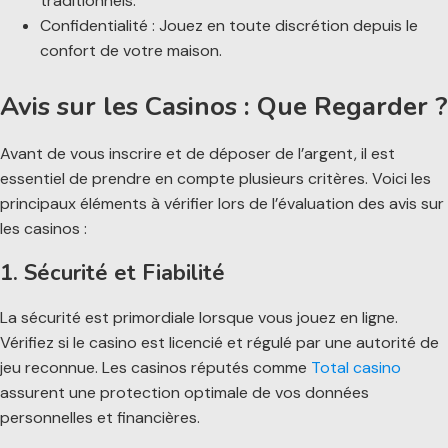
traditionnels.
Confidentialité : Jouez en toute discrétion depuis le
confort de votre maison.
Avis sur les Casinos : Que Regarder ?
Avant de vous inscrire et de déposer de l’argent, il est
essentiel de prendre en compte plusieurs critères. Voici les
principaux éléments à vérifier lors de l’évaluation des avis sur
les casinos :
1. Sécurité et Fiabilité
La sécurité est primordiale lorsque vous jouez en ligne.
Vérifiez si le casino est licencié et régulé par une autorité de
jeu reconnue. Les casinos réputés comme
Total casino
assurent une protection optimale de vos données
personnelles et financières.