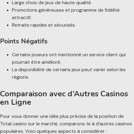
Large choix de jeux de haute qualité.
Promotions généreuses et programme de fidélité
attractif.
Retraits rapides et sécurisés.
Points Négatifs
Certains joueurs ont mentionné un service client qui
pourrait être amélioré.
La disponibilité de certains jeux peut varier selon les
régions.
Comparaison avec d’Autres Casinos
en Ligne
Pour vous donner une idée plus précise de la position de
Total casino sur le marché, comparons-le à d’autres casinos
populaires. Voici quelques aspects à considérer :