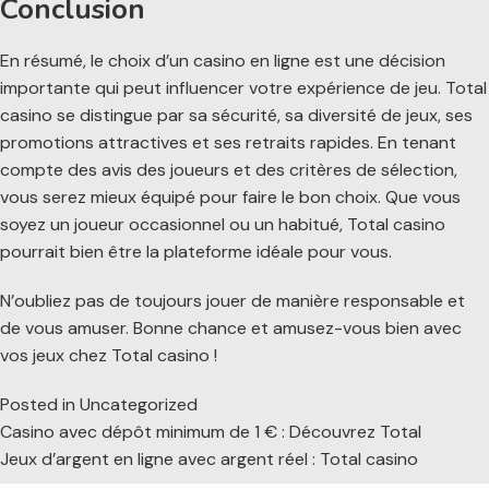
Conclusion
En résumé, le choix d’un casino en ligne est une décision
importante qui peut influencer votre expérience de jeu. Total
casino se distingue par sa sécurité, sa diversité de jeux, ses
promotions attractives et ses retraits rapides. En tenant
compte des avis des joueurs et des critères de sélection,
vous serez mieux équipé pour faire le bon choix. Que vous
soyez un joueur occasionnel ou un habitué, Total casino
pourrait bien être la plateforme idéale pour vous.
N’oubliez pas de toujours jouer de manière responsable et
de vous amuser. Bonne chance et amusez-vous bien avec
vos jeux chez Total casino !
Posted in
Uncategorized
Post
Casino avec dépôt minimum de 1 € : Découvrez Total
navigation
Jeux d’argent en ligne avec argent réel : Total casino