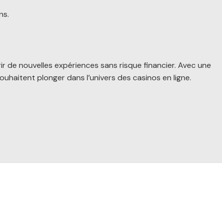
ns.
r de nouvelles expériences sans risque financier. Avec une
ouhaitent plonger dans l’univers des casinos en ligne.