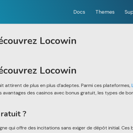
Docs
Themes
Sup
Découvrez Locowin
Découvrez Locowin
it attirent de plus en plus d’adeptes. Parmi ces plateformes,
les avantages des casinos avec bonus gratuit, les types de bo
ratuit ?
igne qui offre des incitations sans exiger de dépôt initial. 