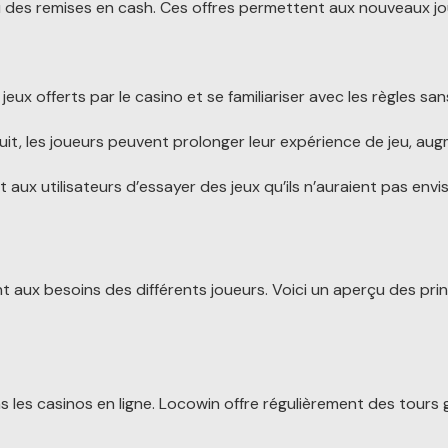
u des remises en cash. Ces offres permettent aux nouveaux jou
eux offerts par le casino et se familiariser avec les règles sa
it, les joueurs peuvent prolonger leur expérience de jeu, aug
aux utilisateurs d’essayer des jeux qu’ils n’auraient pas env
 aux besoins des différents joueurs. Voici un aperçu des pri
ns les casinos en ligne. Locowin offre régulièrement des tour