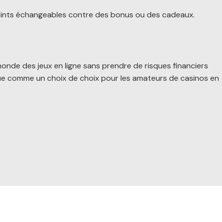
points échangeables contre des bonus ou des cadeaux.
onde des jeux en ligne sans prendre de risques financiers
rque comme un choix de choix pour les amateurs de casinos en