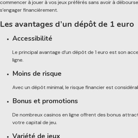
commencer à jouer à vos jeux préférés sans avoir à débourse
s’engager financièrement.
Les avantages d’un dépôt de 1 euro
Accessibilité
Le principal avantage d’un dépôt de 1 euro est son acce
ligne.
Moins de risque
Avec un dépôt minimal, le risque financier est considér
Bonus et promotions
De nombreux casinos en ligne offrent des bonus attrac
votre capital de jeu.
Variété de jeux