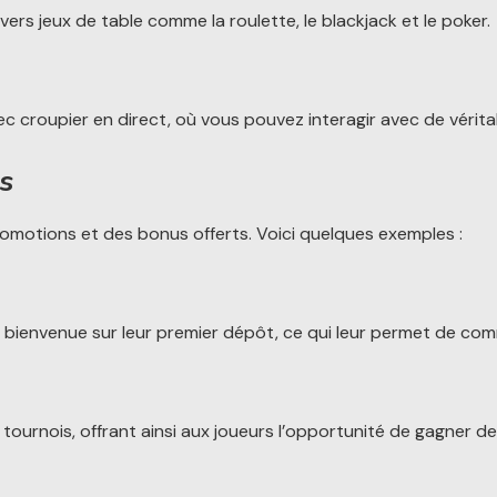
vers jeux de table comme la roulette, le blackjack et le poker.
ec croupier en direct, où vous pouvez interagir avec de vérit
s
romotions et des bonus offerts. Voici quelques exemples :
 bienvenue sur leur premier dépôt, ce qui leur permet de co
urnois, offrant ainsi aux joueurs l’opportunité de gagner des