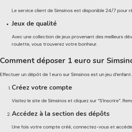
Le service client de Simsinos est disponible 24/7 pour 
Jeux de qualité
Avec une collection de jeux provenant des meilleurs dév
roulette, vous trouverez votre bonheur.
Comment déposer 1 euro sur Simsin
Effectuer un dépôt de 1 euro sur Simsinos est un jeu d’enfant.
Créez votre compte
Visitez le site de Simsinos et cliquez sur “S’inscrire”. R
Accédez à la section des dépôts
Une fois votre compte créé, connectez-vous et accédez