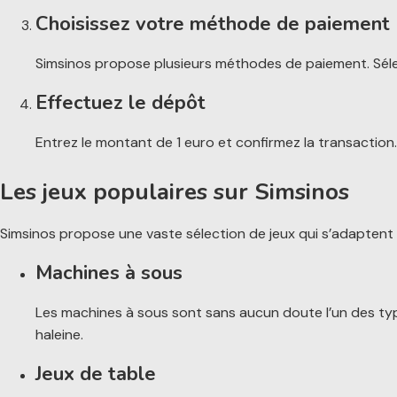
Choisissez votre méthode de paiement
Simsinos propose plusieurs méthodes de paiement. Sélec
Effectuez le dépôt
Entrez le montant de 1 euro et confirmez la transaction. 
Les jeux populaires sur Simsinos
Simsinos propose une vaste sélection de jeux qui s’adaptent 
Machines à sous
Les machines à sous sont sans aucun doute l’un des typ
haleine.
Jeux de table