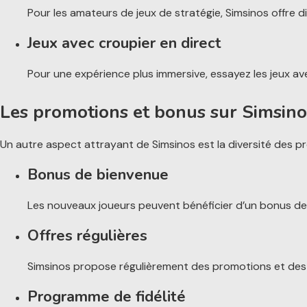
Pour les amateurs de jeux de stratégie, Simsinos offre di
Jeux avec croupier en direct
Pour une expérience plus immersive, essayez les jeux av
Les promotions et bonus sur Simsino
Un autre aspect attrayant de Simsinos est la diversité des p
Bonus de bienvenue
Les nouveaux joueurs peuvent bénéficier d’un bonus de
Offres régulières
Simsinos propose régulièrement des promotions et des to
Programme de fidélité