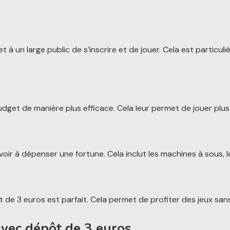
un large public de s’inscrire et de jouer. Cela est particul
dget de manière plus efficace. Cela leur permet de jouer plus 
oir à dépenser une fortune. Cela inclut les machines à sous, le
 de 3 euros est parfait. Cela permet de profiter des jeux sans
avec dépôt de 3 euros