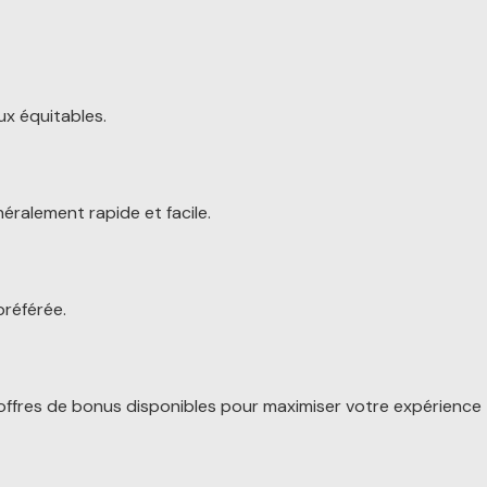
ux équitables.
éralement rapide et facile.
référée.
s offres de bonus disponibles pour maximiser votre expérience