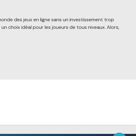
monde des jeux en ligne sans un investissement trop
n choix idéal pour les joueurs de tous niveaux. Alors,