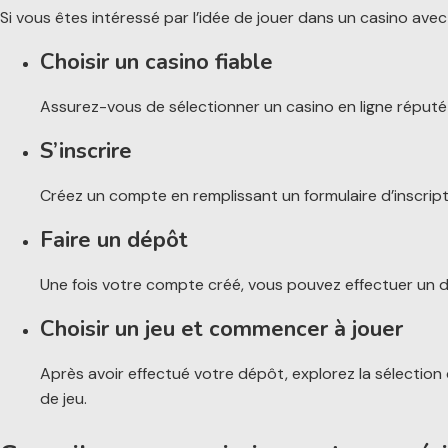
Si vous êtes intéressé par l’idée de jouer dans un casino avec
Choisir un casino fiable
Assurez-vous de sélectionner un casino en ligne réputé
S’inscrire
Créez un compte en remplissant un formulaire d’inscript
Faire un dépôt
Une fois votre compte créé, vous pouvez effectuer un 
Choisir un jeu et commencer à jouer
Après avoir effectué votre dépôt, explorez la sélection
de jeu.