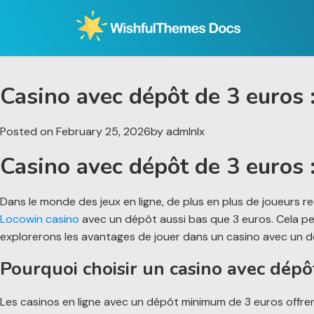
Skip
to
content
Casino avec dépôt de 3 euros
Posted on
February 25, 2026
by
admlnlx
Casino avec dépôt de 3 euros
Dans le monde des jeux en ligne, de plus en plus de joueurs r
Locowin casino
avec un dépôt aussi bas que 3 euros. Cela pe
explorerons les avantages de jouer dans un casino avec un d
Pourquoi choisir un casino avec dépô
Les casinos en ligne avec un dépôt minimum de 3 euros offrent