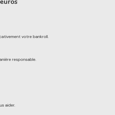
 euros
cativement votre bankroll.
anière responsable.
us aider.