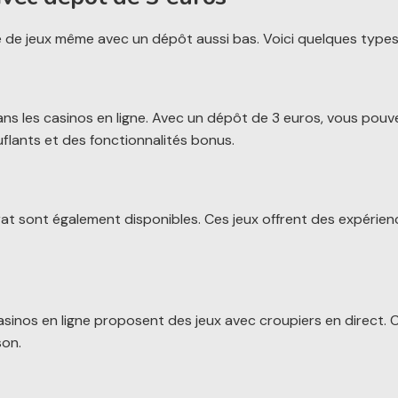
 de jeux même avec un dépôt aussi bas. Voici quelques types
ans les casinos en ligne. Avec un dépôt de 3 euros, vous pouv
lants et des fonctionnalités bonus.
ccarat sont également disponibles. Ces jeux offrent des expéri
asinos en ligne proposent des jeux avec croupiers en direct. 
son.