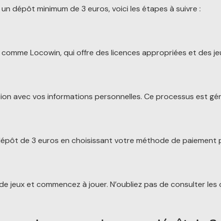
 un dépôt minimum de 3 euros, voici les étapes à suivre :
 comme Locowin, qui offre des licences appropriées et des je
ion avec vos informations personnelles. Ce processus est gén
dépôt de 3 euros en choisissant votre méthode de paiement p
 de jeux et commencez à jouer. N’oubliez pas de consulter le