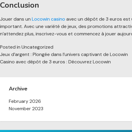
Conclusion
Jouer dans un
Locowin casino
avec un dépôt de 3 euros est u
important. Avec une variété de jeux, des promotions attractiv
n’attendez plus, inscrivez-vous et commencez à jouer aujourd
Posted in
Uncategorized
Post
Jeux d’argent : Plongée dans l’univers captivant de Locowin
navigation
Casino avec dépôt de 3 euros : Découvrez Locowin
Archive
February 2026
November 2023