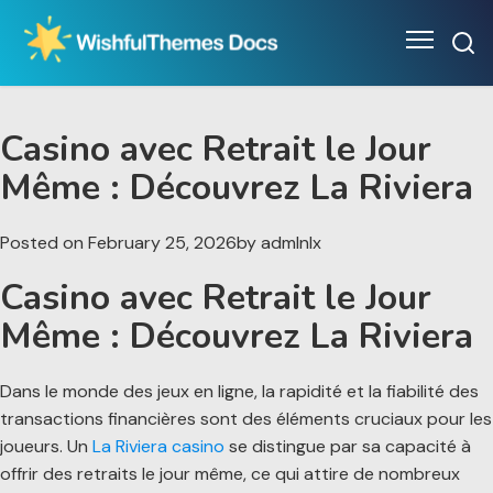
Skip
to
content
Casino avec Retrait le Jour
Même : Découvrez La Riviera
Posted on
February 25, 2026
by
admlnlx
Casino avec Retrait le Jour
Même : Découvrez La Riviera
Dans le monde des jeux en ligne, la rapidité et la fiabilité des
transactions financières sont des éléments cruciaux pour les
joueurs. Un
La Riviera casino
se distingue par sa capacité à
offrir des retraits le jour même, ce qui attire de nombreux