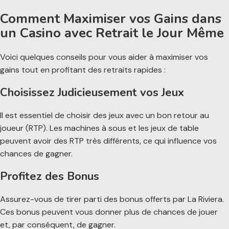
Comment Maximiser vos Gains dans
un Casino avec Retrait le Jour Même
Voici quelques conseils pour vous aider à maximiser vos
gains tout en profitant des retraits rapides :
Choisissez Judicieusement vos Jeux
Il est essentiel de choisir des jeux avec un bon retour au
joueur (RTP). Les machines à sous et les jeux de table
peuvent avoir des RTP très différents, ce qui influence vos
chances de gagner.
Profitez des Bonus
Assurez-vous de tirer parti des bonus offerts par La Riviera.
Ces bonus peuvent vous donner plus de chances de jouer
et, par conséquent, de gagner.