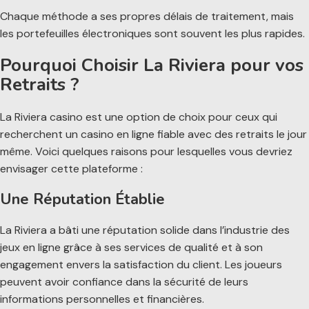
Chaque méthode a ses propres délais de traitement, mais
les portefeuilles électroniques sont souvent les plus rapides.
Pourquoi Choisir La Riviera pour vos
Retraits ?
La Riviera casino est une option de choix pour ceux qui
recherchent un casino en ligne fiable avec des retraits le jour
même. Voici quelques raisons pour lesquelles vous devriez
envisager cette plateforme :
Une Réputation Établie
La Riviera a bâti une réputation solide dans l’industrie des
jeux en ligne grâce à ses services de qualité et à son
engagement envers la satisfaction du client. Les joueurs
peuvent avoir confiance dans la sécurité de leurs
informations personnelles et financières.