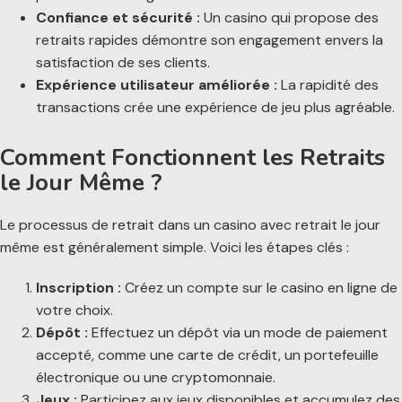
Confiance et sécurité :
Un casino qui propose des
retraits rapides démontre son engagement envers la
satisfaction de ses clients.
Expérience utilisateur améliorée :
La rapidité des
transactions crée une expérience de jeu plus agréable.
Comment Fonctionnent les Retraits
le Jour Même ?
Le processus de retrait dans un casino avec retrait le jour
même est généralement simple. Voici les étapes clés :
Inscription :
Créez un compte sur le casino en ligne de
votre choix.
Dépôt :
Effectuez un dépôt via un mode de paiement
accepté, comme une carte de crédit, un portefeuille
électronique ou une cryptomonnaie.
Jeux :
Participez aux jeux disponibles et accumulez des