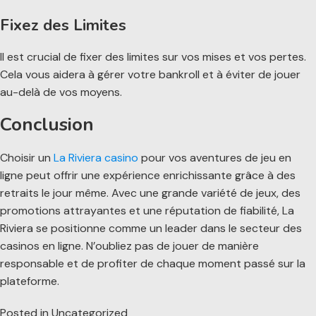
Fixez des Limites
Il est crucial de fixer des limites sur vos mises et vos pertes.
Cela vous aidera à gérer votre bankroll et à éviter de jouer
au-delà de vos moyens.
Conclusion
Choisir un
La Riviera casino
pour vos aventures de jeu en
ligne peut offrir une expérience enrichissante grâce à des
retraits le jour même. Avec une grande variété de jeux, des
promotions attrayantes et une réputation de fiabilité, La
Riviera se positionne comme un leader dans le secteur des
casinos en ligne. N’oubliez pas de jouer de manière
responsable et de profiter de chaque moment passé sur la
plateforme.
Posted in
Uncategorized