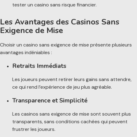
tester un casino sans risque financier.
Les Avantages des Casinos Sans
Exigence de Mise
Choisir un casino sans exigence de mise présente plusieurs
avantages indéniables :
Retraits Immédiats
Les joueurs peuvent retirer leurs gains sans attendre,
ce qui rend l’expérience de jeu plus agréable.
Transparence et Simplicité
Les casinos sans exigence de mise sont souvent plus
transparents, sans conditions cachées qui peuvent
frustrer les joueurs.