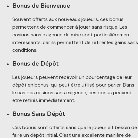
Bonus de Bienvenue
Souvent offerts aux nouveaux joueurs, ces bonus
permettent de commencer à jouer sans risque. Les
casinos sans exigence de mise sont particulièrement
intéressants, car ils permettent de retirer les gains sans
conditions.
Bonus de Dépôt
Les joueurs peuvent recevoir un pourcentage de leur
dépôt en bonus, qui peut être utilisé pour parier. Dans
le cas des casinos sans exigence, ces bonus peuvent
être retirés immédiatement.
Bonus Sans Dépôt
Ces bonus sont offerts sans que le joueur ait besoin de
faire un dépôt initial. C’est une excellente manière de