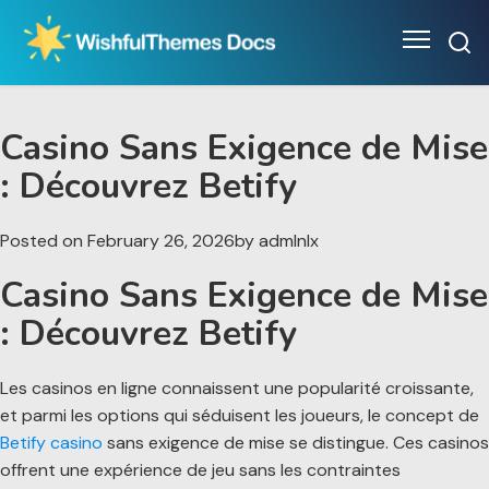
Skip
to
content
Casino Sans Exigence de Mise
: Découvrez Betify
Posted on
February 26, 2026
by
admlnlx
Casino Sans Exigence de Mise
: Découvrez Betify
Les casinos en ligne connaissent une popularité croissante,
et parmi les options qui séduisent les joueurs, le concept de
Betify casino
sans exigence de mise se distingue. Ces casinos
offrent une expérience de jeu sans les contraintes