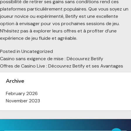
possibilité de retirer ses gains sans conditions rend ces
plateformes particulièrement populaires. Que vous soyez un
joueur novice ou expérimenté, Betify est une excellente
option à envisager pour vos prochaines sessions de jeu.
N’hésitez pas à explorer leurs offres et à profiter d’une
expérience de jeu fluide et agréable.
Posted in
Uncategorized
Post
Casino sans exigence de mise : Découvrez Betify
navigation
Offres de Casino Live : Découvrez Betify et ses Avantages
Archive
February 2026
November 2023