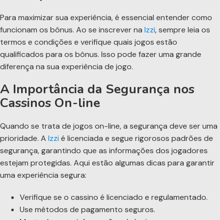
Para maximizar sua experiência, é essencial entender como
funcionam os bônus. Ao se inscrever na
Izzi
, sempre leia os
termos e condições e verifique quais jogos estão
qualificados para os bônus. Isso pode fazer uma grande
diferença na sua experiência de jogo.
A Importância da Segurança nos
Cassinos On-line
Quando se trata de jogos on-line, a segurança deve ser uma
prioridade. A
Izzi
é licenciada e segue rigorosos padrões de
segurança, garantindo que as informações dos jogadores
estejam protegidas. Aqui estão algumas dicas para garantir
uma experiência segura:
Verifique se o cassino é licenciado e regulamentado.
Use métodos de pagamento seguros.