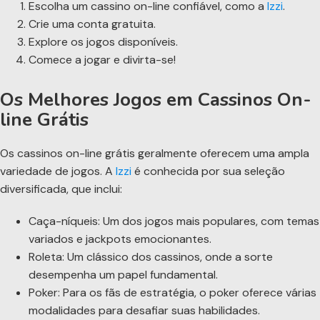
Escolha um cassino on-line confiável, como a
Izzi
.
Crie uma conta gratuita.
Explore os jogos disponíveis.
Comece a jogar e divirta-se!
Os Melhores Jogos em Cassinos On-
line Grátis
Os cassinos on-line grátis geralmente oferecem uma ampla
variedade de jogos. A
Izzi
é conhecida por sua seleção
diversificada, que inclui:
Caça-níqueis: Um dos jogos mais populares, com temas
variados e jackpots emocionantes.
Roleta: Um clássico dos cassinos, onde a sorte
desempenha um papel fundamental.
Poker: Para os fãs de estratégia, o poker oferece várias
modalidades para desafiar suas habilidades.