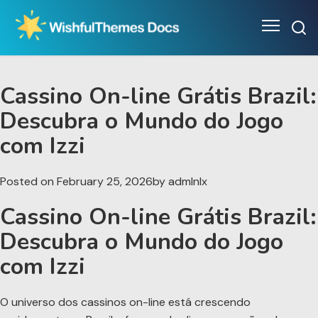
Skip
to
content
Cassino On-line Grátis Brazil:
Descubra o Mundo do Jogo
com Izzi
Posted on
February 25, 2026
by
admlnlx
Cassino On-line Grátis Brazil:
Descubra o Mundo do Jogo
com Izzi
O universo dos cassinos on-line está crescendo