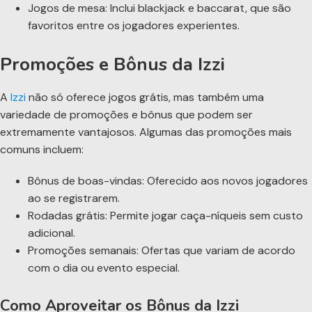
Jogos de mesa: Inclui blackjack e baccarat, que são
favoritos entre os jogadores experientes.
Promoções e Bônus da Izzi
A
Izzi
não só oferece jogos grátis, mas também uma
variedade de promoções e bônus que podem ser
extremamente vantajosos. Algumas das promoções mais
comuns incluem:
Bônus de boas-vindas: Oferecido aos novos jogadores
ao se registrarem.
Rodadas grátis: Permite jogar caça-níqueis sem custo
adicional.
Promoções semanais: Ofertas que variam de acordo
com o dia ou evento especial.
Como Aproveitar os Bônus da Izzi