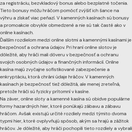
za registráciu, bezvkladový bonus alebo bezplatné točenia.
Tieto bonusy môžu hráčom pomôcť zvýšiť ich šance na
výhru a získať viac peňazí. V kamenných kasínach sú bonusy
a promoakcie obvykle obmedzené a nie sú tak časté ako v
online kasínach.
Ďalším rozdielom medzi online slotmi a kamennými kasínami je
bezpečnosť a ochrana údajov. Pri hraní online slotov je
dôležité, aby hráči mali dôveru v bezpečnosť a ochranu
svojich osobných údajov a finančných informácií. Online
kasína majú zvyčajne sofistikované zabezpečenie a
enkryptáciu, ktorá chráni údaje hráčov. V kamenných
kasínach je bezpečnosť tiež dôležitá, ale menej zreteľná,
pretože hráči sú fyzicky prítomní v kasíne.
Na záver, online sloty a kamenné kasína sú obidve populárne
formy hazardných hier, ktoré ponúkajú zábavu a zábavu
hráčom. Avšak existujú určité rozdiely medzi týmito dvoma
typmi hier, ktoré ovplyvňujú spôsob, akým sa hrajú a zážitok
hráčov. Je dôležité, aby hráči pochopili tieto rozdiely a vybrali