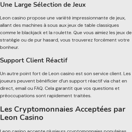
Une Large Sélection de Jeux
Leon casino propose une variété impressionnante de jeux,
allant des machines à sous aux jeux de table classiques
comme le blackjack et la roulette. Que vous aimiez les jeux de
stratégie ou de pur hasard, vous trouverez forcément votre
bonheur.
Support Client Réactif
Un autre point fort de Leon casino est son service client. Les
joueurs peuvent bénéficier d’un support réactif via chat en
direct, email ou FAQ. Cela garantit que vos questions et
préoccupations sont rapidement traitées.
Les Cryptomonnaies Acceptées par
Leon Casino
Leon casino accepte plusieurs cryptomonnaies populaires,