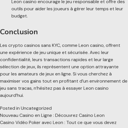
Leon casino encourage le jeu responsable et offre des
outils pour aider les joueurs à gérer leur temps et leur
budget.
Conclusion
Les crypto casinos sans KYC, comme Leon casino, offrent
une expérience de jeu unique et sécurisée. Avec leur
confidentialité, leurs transactions rapides et leur large
sélection de jeux, ils représentent une option attrayante
pour les amateurs de jeux en ligne. Si vous cherchez à
maximiser vos gains tout en profitant d’un environnement de
jeu sans tracas, n’hésitez pas à essayer Leon casino
aujourd’hui.
Posted in
Uncategorized
Post
Nouveau Casino en Ligne : Découvrez Casino Leon
navigation
Casino Vidéo Poker avec Leon : Tout ce que vous devez