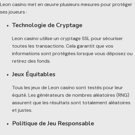
Leon casino met en œuvre plusieurs mesures pour protéger
ses joueurs :
Technologie de Cryptage
Leon casino utilise un cryptage SSL pour sécuriser
toutes les transactions. Cela garantit que vos
informations sont protégées lorsque vous déposez ou
retirez des fonds.
Jeux Équitables
Tous les jeux de Leon casino sont testés pour leur
équité. Les générateurs de nombres aléatoires (RNG)
assurent que les résultats sont totalement aléatoires
et justes.
Politique de Jeu Responsable