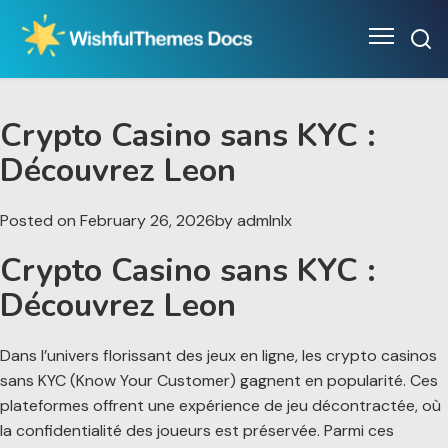
Skip
to
content
Crypto Casino sans KYC :
Découvrez Leon
Posted on
February 26, 2026
by
admlnlx
Crypto Casino sans KYC :
Découvrez Leon
Dans l’univers florissant des jeux en ligne, les crypto casinos
sans KYC (Know Your Customer) gagnent en popularité. Ces
plateformes offrent une expérience de jeu décontractée, où
la confidentialité des joueurs est préservée. Parmi ces