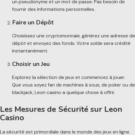
un pseudonyme et un mot de passe. Pas besoin de
fournir des informations personnelles.
Faire un Dépôt
Choisissez une cryptomonnaie, générez une adresse de
dépôt et envoyez des fonds. Votre solde sera crédité
instantanément.
Choisir un Jeu
Explorez la sélection de jeux et commencez à jouer.
Que vous soyez fan de machines à sous, de poker ou de
blackjack, Leon casino a quelque chose à offrir.
Les Mesures de Sécurité sur Leon
Casino
La sécurité est primordiale dans le monde des jeux en ligne.