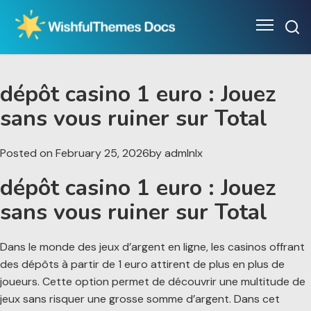
Skip
to
content
dépôt casino 1 euro : Jouez
sans vous ruiner sur Total
Posted on
February 25, 2026
by
admlnlx
dépôt casino 1 euro : Jouez
sans vous ruiner sur Total
Dans le monde des jeux d’argent en ligne, les casinos offrant
des dépôts à partir de 1 euro attirent de plus en plus de
joueurs. Cette option permet de découvrir une multitude de
jeux sans risquer une grosse somme d’argent. Dans cet