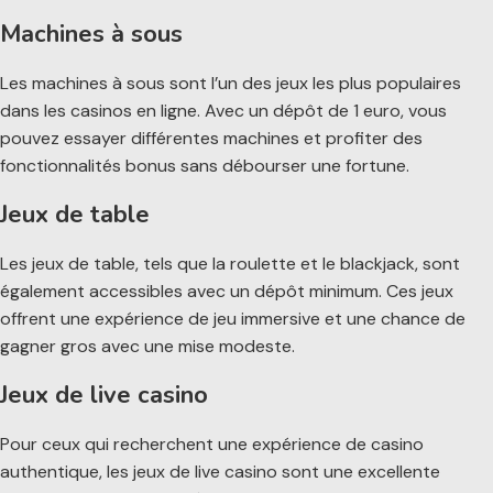
Machines à sous
Les machines à sous sont l’un des jeux les plus populaires
dans les casinos en ligne. Avec un dépôt de 1 euro, vous
pouvez essayer différentes machines et profiter des
fonctionnalités bonus sans débourser une fortune.
Jeux de table
Les jeux de table, tels que la roulette et le blackjack, sont
également accessibles avec un dépôt minimum. Ces jeux
offrent une expérience de jeu immersive et une chance de
gagner gros avec une mise modeste.
Jeux de live casino
Pour ceux qui recherchent une expérience de casino
authentique, les jeux de live casino sont une excellente