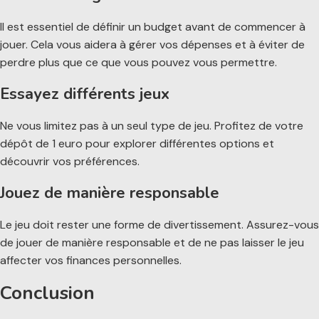
Il est essentiel de définir un budget avant de commencer à
jouer. Cela vous aidera à gérer vos dépenses et à éviter de
perdre plus que ce que vous pouvez vous permettre.
Essayez différents jeux
Ne vous limitez pas à un seul type de jeu. Profitez de votre
dépôt de 1 euro pour explorer différentes options et
découvrir vos préférences.
Jouez de manière responsable
Le jeu doit rester une forme de divertissement. Assurez-vous
de jouer de manière responsable et de ne pas laisser le jeu
affecter vos finances personnelles.
Conclusion