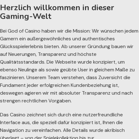
Herzlich willkommen in dieser
Gaming-Welt
Bei God of Casino haben wir die Mission: Wir wünschen jedem
Gamern ein außergewöhnliches und authentisches
Glücksspielerlebnis bieten. Ab unserer Gründung bauen wir
auf Neuerungen, Transparenz und höchste
Qualitätsstandards. Die Webseite wurde konzipiert, um
ebenso Neulinge als sowie geübte User in gleichem Maße zu
faszinieren. Unserem Team verstehen, dass Zuversicht die
Fundament jeder erfolgreichen Kundenbeziehung ist,
deswegen agieren wir mit absoluter Transparenz und nach
strengen rechtlichen Vorgaben.
Das Casino zeichnet sich durch eine nutzerfreundliche
Interface aus, die speziell dafür konzipiert ist, Ihnen die
Navigation zu vereinfachen. Alle Details wurde akribisch
überlegt – von der Spielekollektion bis zur