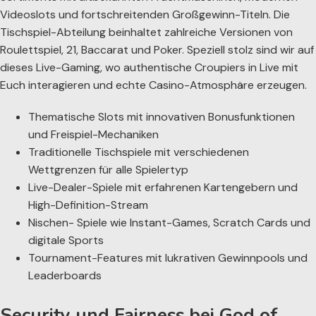
Videoslots und fortschreitenden Großgewinn-Titeln. Die
Tischspiel-Abteilung beinhaltet zahlreiche Versionen von
Roulettspiel, 21, Baccarat und Poker. Speziell stolz sind wir auf
dieses Live-Gaming, wo authentische Croupiers in Live mit
Euch interagieren und echte Casino-Atmosphäre erzeugen.
Thematische Slots mit innovativen Bonusfunktionen
und Freispiel-Mechaniken
Traditionelle Tischspiele mit verschiedenen
Wettgrenzen für alle Spielertyp
Live-Dealer-Spiele mit erfahrenen Kartengebern und
High-Definition-Stream
Nischen- Spiele wie Instant-Games, Scratch Cards und
digitale Sports
Tournament-Features mit lukrativen Gewinnpools und
Leaderboards
Security und Fairness bei God of