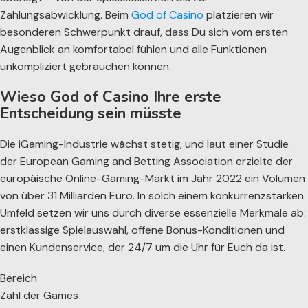
Zahlungsabwicklung. Beim
God of Casino
platzieren wir
besonderen Schwerpunkt drauf, dass Du sich vom ersten
Augenblick an komfortabel fühlen und alle Funktionen
unkompliziert gebrauchen können.
Wieso God of Casino Ihre erste
Entscheidung sein müsste
Die iGaming-Industrie wächst stetig, und laut einer Studie
der European Gaming and Betting Association erzielte der
europäische Online-Gaming-Markt im Jahr 2022 ein Volumen
von über 31 Milliarden Euro. In solch einem konkurrenzstarken
Umfeld setzen wir uns durch diverse essenzielle Merkmale ab:
erstklassige Spielauswahl, offene Bonus-Konditionen und
einen Kundenservice, der 24/7 um die Uhr für Euch da ist.
Bereich
Zahl der Games