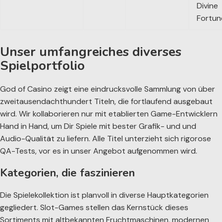
Divine
Fortun
Unser umfangreiches diverses
Spielportfolio
God of Casino zeigt eine eindrucksvolle Sammlung von über
zweitausendachthundert Titeln, die fortlaufend ausgebaut
wird. Wir kollaborieren nur mit etablierten Game-Entwicklern
Hand in Hand, um Dir Spiele mit bester Grafik- und und
Audio-Qualität zu liefern. Alle Titel unterzieht sich rigorose
QA-Tests, vor es in unser Angebot aufgenommen wird.
Kategorien, die faszinieren
Die Spielekollektion ist planvoll in diverse Hauptkategorien
gegliedert. Slot-Games stellen das Kernstück dieses
Sortiments mit altbekannten Fruchtmaschinen, modernen