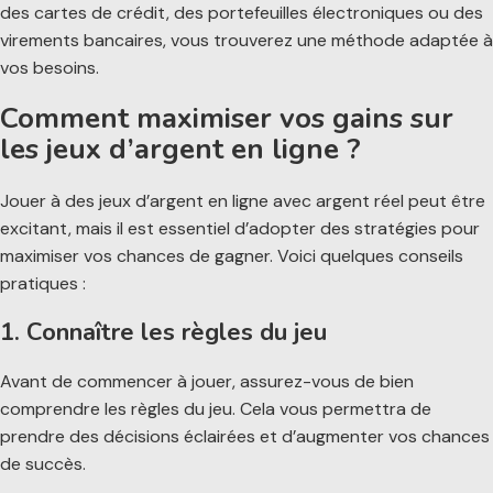
des cartes de crédit, des portefeuilles électroniques ou des
virements bancaires, vous trouverez une méthode adaptée à
vos besoins.
Comment maximiser vos gains sur
les jeux d’argent en ligne ?
Jouer à des jeux d’argent en ligne avec argent réel peut être
excitant, mais il est essentiel d’adopter des stratégies pour
maximiser vos chances de gagner. Voici quelques conseils
pratiques :
1. Connaître les règles du jeu
Avant de commencer à jouer, assurez-vous de bien
comprendre les règles du jeu. Cela vous permettra de
prendre des décisions éclairées et d’augmenter vos chances
de succès.