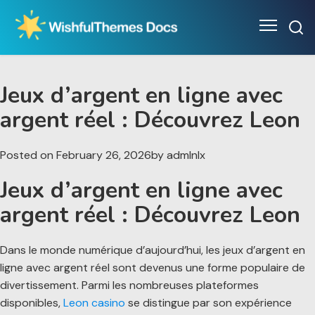
Skip
to
content
Jeux d’argent en ligne avec
argent réel : Découvrez Leon
Posted on
February 26, 2026
by
admlnlx
Jeux d’argent en ligne avec
argent réel : Découvrez Leon
Dans le monde numérique d’aujourd’hui, les jeux d’argent en
ligne avec argent réel sont devenus une forme populaire de
divertissement. Parmi les nombreuses plateformes
disponibles,
Leon casino
se distingue par son expérience