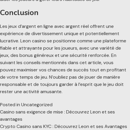
Conclusion
Les jeux d’argent en ligne avec argent réel offrent une
expérience de divertissement unique et potentiellement
lucrative. Leon casino se positionne comme une plateforme
fiable et attrayante pour les joueurs, avec une variété de
jeux, des bonus généreux et une sécurité renforcée. En
suivant les conseils mentionnés dans cet article, vous
pouvez maximiser vos chances de succès tout en profitant
de votre temps de jeu. N’oubliez pas de jouer de manière
responsable et de toujours garder à l’esprit que le jeu doit
rester une activité amusante.
Posted in
Uncategorized
Post
Casino sans exigence de mise : Découvrez Leon et ses
navigation
avantages
Crypto Casino sans KYC : Découvrez Leon et ses Avantages