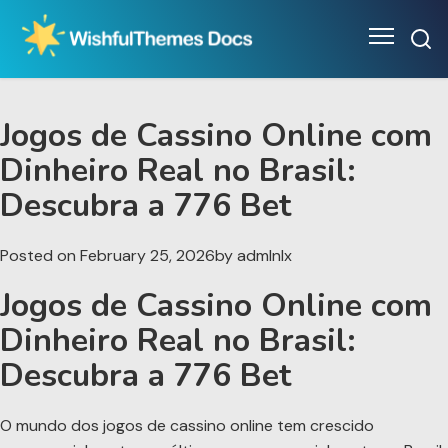
Skip
to
content
Jogos de Cassino Online com
Dinheiro Real no Brasil:
Descubra a 776 Bet
Posted on
February 25, 2026
by
admlnlx
Jogos de Cassino Online com
Dinheiro Real no Brasil:
Descubra a 776 Bet
O mundo dos jogos de cassino online tem crescido