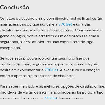
Conclusão
Os jogos de cassino online com dinheiro real no Brasil estão
mais acessíveis do que nunca, e a
776 Bet
é uma das
plataformas que se destaca nesse cenário. Com uma vasta
gama de jogos, bônus atrativos e um compromisso com a
segurança, a 776 Bet oferece uma experiência de jogo
excepcional.
Se você está procurando por um cassino online que
combine diversão, segurança e suporte de qualidade, não
hesite em experimentar a
776 Bet
. A aventura e a emoção
estão a apenas alguns cliques de distância!
Para saber mais sobre as melhores opções de cassino online,
não deixe de visitar os links mencionados ao longo do artigo
e descubra tudo o que a
776 Bet
tem a oferecer.