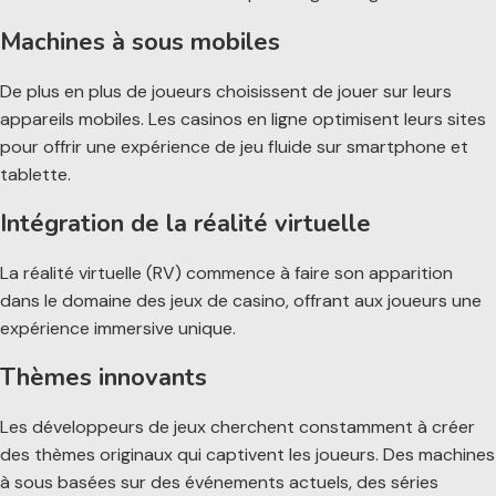
Machines à sous mobiles
De plus en plus de joueurs choisissent de jouer sur leurs
appareils mobiles. Les casinos en ligne optimisent leurs sites
pour offrir une expérience de jeu fluide sur smartphone et
tablette.
Intégration de la réalité virtuelle
La réalité virtuelle (RV) commence à faire son apparition
dans le domaine des jeux de casino, offrant aux joueurs une
expérience immersive unique.
Thèmes innovants
Les développeurs de jeux cherchent constamment à créer
des thèmes originaux qui captivent les joueurs. Des machines
à sous basées sur des événements actuels, des séries