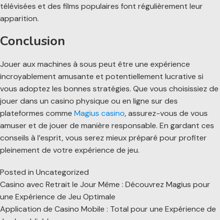
télévisées et des films populaires font régulièrement leur
apparition.
Conclusion
Jouer aux machines à sous peut être une expérience
incroyablement amusante et potentiellement lucrative si
vous adoptez les bonnes stratégies. Que vous choisissiez de
jouer dans un casino physique ou en ligne sur des
plateformes comme
Magius casino
, assurez-vous de vous
amuser et de jouer de manière responsable. En gardant ces
conseils à l’esprit, vous serez mieux préparé pour profiter
pleinement de votre expérience de jeu.
Posted in
Uncategorized
Post
Casino avec Retrait le Jour Même : Découvrez Magius pour
navigation
une Expérience de Jeu Optimale
Application de Casino Mobile : Total pour une Expérience de