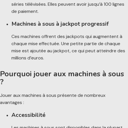
séries télévisées. Elles peuvent avoir jusqu’à 100 lignes
de paiement.
Machines à sous à jackpot progressif
Ces machines offrent des jackpots qui augmentent à
chaque mise effectuée. Une petite partie de chaque
mise est ajoutée au jackpot, ce qui peut atteindre des
millions d’euros.
Pourquoi jouer aux machines à sous
?
Jouer aux machines à sous présente de nombreux
avantages :
Accessibilité
Les machines à sous sont disponibles dans la plupart