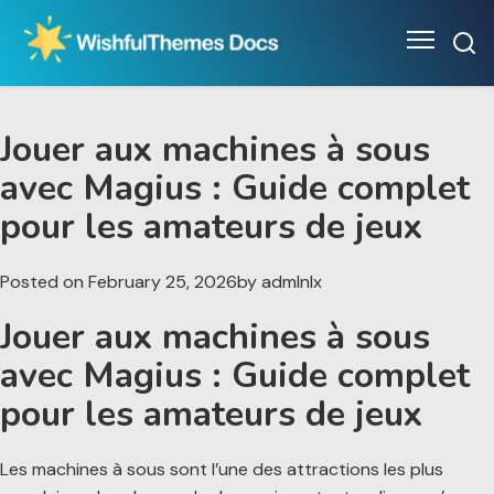
Skip
to
content
Jouer aux machines à sous
avec Magius : Guide complet
pour les amateurs de jeux
Posted on
February 25, 2026
by
admlnlx
Jouer aux machines à sous
avec Magius : Guide complet
pour les amateurs de jeux
Les machines à sous sont l’une des attractions les plus