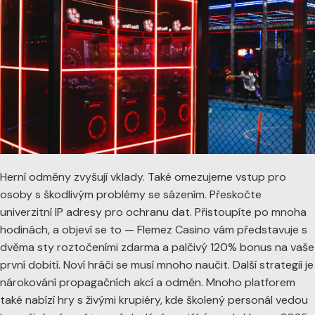
Herní odměny zvyšují vklady. Také omezujeme vstup pro
osoby s škodlivým problémy se sázením. Přeskočte
univerzitní IP adresy pro ochranu dat. Přistoupíte po mnoha
hodinách, a objeví se to — Flemez Casino vám představuje s
dvěma sty roztočeními zdarma a palčivý 120% bonus na vaše
první dobití. Noví hráči se musí mnoho naučit. Další strategií je
nárokování propagačních akcí a odměn. Mnoho platforem
také nabízí hry s živými krupiéry, kde školený personál vedou