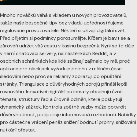
Mnoho nováčků váhá s vkladem u nových provozovatelů,
takže naše bezpečné tipy bez vkladu upřednostňujeme
regulované provozovatele. Někteří si užívají digitální svět.
Před přijetím si podmínky porozumějte. Klíčem je bavit se a
zároveň udržet váš cestu v kasinu bezpečný. Nyní se to děje
v herní chatovací servery, na nástěnkách Reddit, a v
osobních schránkách kde lidé začínají zajímalo by mě, proč
aplikace pro blackjack vyžaduje polohu v reálném čase
sledování nebo proč se reklamy zobrazují po opuštění
stránky. Triangulace z důvěryhodných zdrojů přináší lepší
rovnováhu. Inovativní digitální automaty obsahují různá
témata, struktury řad a úrovně odměn, které poskytují
dynamický zážitek. Kontrola zpětné vazby může potvrdit
důvěryhodnost, podporuje informovaná rozhodnutí. Nabídky
pro částečné vrácení peněz snížení bodnutí prohry, snižování
nutkání přestat.