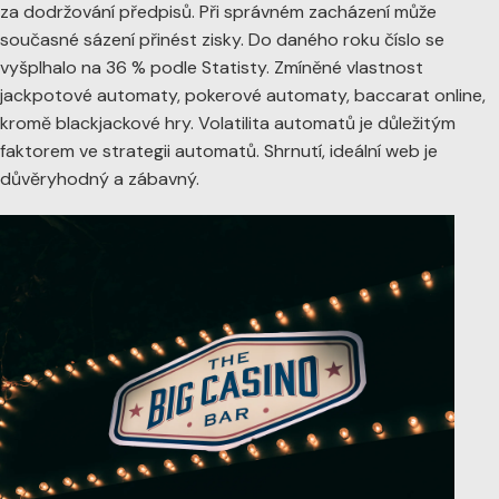
za dodržování předpisů. Při správném zacházení může
současné sázení přinést zisky. Do daného roku číslo se
vyšplhalo na 36 % podle Statisty. Zmíněné vlastnost
jackpotové automaty, pokerové automaty, baccarat online,
kromě blackjackové hry. Volatilita automatů je důležitým
faktorem ve strategii automatů. Shrnutí, ideální web je
důvěryhodný a zábavný.