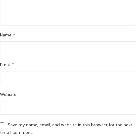
Name
*
Email
*
Website
Save my name, email, and website in this browser for the next
time I comment.