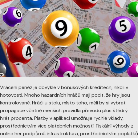
Vrácení peněz je obvykle v bonusových kreditech, nikoli v
hotovosti. Mnoho hazardních hráčů mají pocit, že hry jsou
kontrolované. Hráči u stolu, místo toho, měli by si vybrat
propagace včetně menších pravidla převodu plus štědrý
hrát procenta. Platby v aplikaci umožňuje rychlé vklady,
prostřednictvím více platebních možností. Fiskální výhody z
online her podpůrná infrastruktura, prostřednictvím poplatků