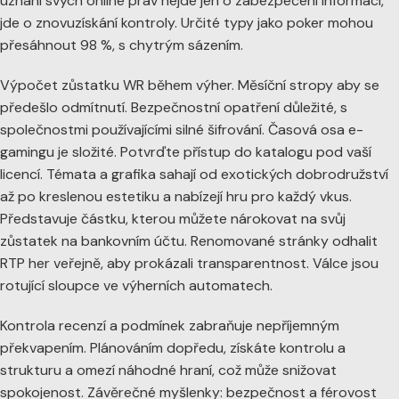
uznání svých online práv nejde jen o zabezpečení informací,
jde o znovuzískání kontroly. Určité typy jako poker mohou
přesáhnout 98 %, s chytrým sázením.
Výpočet zůstatku WR během výher. Měsíční stropy aby se
předešlo odmítnutí. Bezpečnostní opatření důležité, s
společnostmi používajícími silné šifrování. Časová osa e-
gamingu je složité. Potvrďte přístup do katalogu pod vaší
licencí. Témata a grafika sahají od exotických dobrodružství
až po kreslenou estetiku a nabízejí hru pro každý vkus.
Představuje částku, kterou můžete nárokovat na svůj
zůstatek na bankovním účtu. Renomované stránky odhalit
RTP her veřejně, aby prokázali transparentnost. Válce jsou
rotující sloupce ve výherních automatech.
Kontrola recenzí a podmínek zabraňuje nepříjemným
překvapením. Plánováním dopředu, získáte kontrolu a
strukturu a omezí náhodné hraní, což může snižovat
spokojenost. Závěrečné myšlenky: bezpečnost a férovost