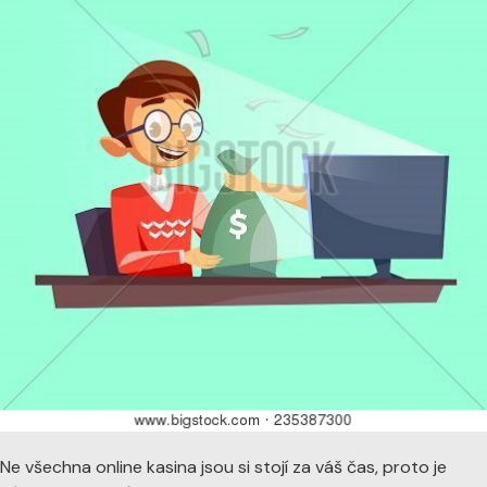
Ne všechna online kasina jsou si stojí za váš čas, proto je