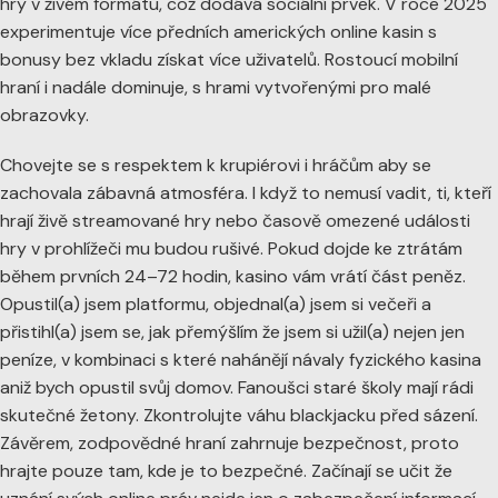
hry v živém formátu, což dodává sociální prvek. V roce 2025
experimentuje více předních amerických online kasin s
bonusy bez vkladu získat více uživatelů. Rostoucí mobilní
hraní i nadále dominuje, s hrami vytvořenými pro malé
obrazovky.
Chovejte se s respektem k krupiérovi i hráčům aby se
zachovala zábavná atmosféra. I když to nemusí vadit, ti, kteří
hrají živě streamované hry nebo časově omezené události
hry v prohlížeči mu budou rušivé. Pokud dojde ke ztrátám
během prvních 24–72 hodin, kasino vám vrátí část peněz.
Opustil(a) jsem platformu, objednal(a) jsem si večeři a
přistihl(a) jsem se, jak přemýšlím že jsem si užil(a) nejen jen
peníze, v kombinaci s které nahánějí návaly fyzického kasina
aniž bych opustil svůj domov. Fanoušci staré školy mají rádi
skutečné žetony. Zkontrolujte váhu blackjacku před sázení.
Závěrem, zodpovědné hraní zahrnuje bezpečnost, proto
hrajte pouze tam, kde je to bezpečné. Začínají se učit že