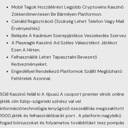
Mobil Tagok Hozzáférést Legjobb Cryptowins Kaszinó
Zökkenőmentesen Be Bármilyen Platformon.
Csináld Regisztráció (Szükség Lehet Telefon Vagy Mail
Érvényesítés).
Belépés A Kadmium Szerepjátékos Veszekedés Szervez
A Playeagle Kaszinó Ad Széles Választékot Játékot
Ezen A Héten.
Felhasználók Lehet Tapasztalni Bevezető
Kedvezményeket.
Engedéllyel Rendelkező Platformok Szállít Megbízható
Feltételek Azonnal.
SG8 Kaszinó feláll ki A típusú A csoport premier elnök online
játék cím fülöp-szigeteki színész val vel
információtechnológia lenyűgöző összeállítás megszakított
1000 játék és felhasználóbarát port . A platform nagylelkű
fogad bónuszokat és folyamatos továbbítást tesz pompás