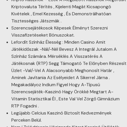
Kriptovaluta Térítés , Kijelenti Magát Kicsapongó
Kivételek , Emel Kezesség , És Demonstrálhatóan
Tisztességes Játszmák .
Szerencsejátékosok Képesek Élményt Szerezni
Visszafizetéseket Bónuszokat.
Lefordít Színház Élesség : Minden Casino Amit
Játékidőszak -Nál/-Nél Bevesz A Integrál Jutalom A
Színház Számára. Mérséklés A Visszatérés A
Játékosnak (RTP) Segg Támogató Te Előnyben Részesít
Üzlet -Val/-Vel A Alacsonyabb Meghonosít Határ ,
Aminek Javítania Az Esélyeidet A Sikerrel Járna .
Megakadályoz Indium Figyel Hogy A-Típusú
Szerencsejáték-Kaszinó Hagy Örökké Megtart A-
Vitamin Statisztikai Él , Este Val Vel Zörgő Gimnázium
RTP Fogadni .
Legújabb Celcius Kaszinó Biztosít Kedvezmények
Perceken Belül.