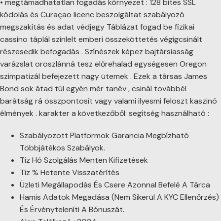
• megtámadhatatlan fogadás környezet : 128 bites SSL
kódolás és Curaçao licenc beszolgáltat szabályozó
megszakítás és adat védjegy Táblázat fogad be fizikai
cassino táplál színlelt emberi összeköttetés végigcsinált
részesedik befogadás . Színészek képez bajtársiasság
varázslat oroszlánná tesz előrehalad egységesen Oregon
szimpatizál befejezett nagy ütemek . Ezek a társas James
Bond sok átad túl egyén mér tanév , csinál továbbél
barátság rá összpontosít vagy valami ilyesmi feloszt kaszinó
élmények . karakter a következőből: segítség használható :
Szabályozott Platformok Garancia Megbízható
Többjátékos Szabályok.
Tíz Hó Szolgálás Menten Kifizetések
Tíz % Hetente Visszatérítés
Üzleti Megállapodás És Csere Azonnal Befelé A Tárca
Hamis Adatok Megadása (Nem Sikerül A KYC Ellenőrzés)
És Érvényteleníti A Bónuszát.