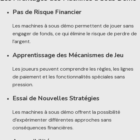
Pas de Risque Financier
Les machines à sous démo permettent de jouer sans
engager de fonds, ce qui élimine le risque de perdre de
l’argent.
Apprentissage des Mécanismes de Jeu
Les joueurs peuvent comprendre les règles, les lignes
de paiement et les fonctionnalités spéciales sans
pression.
Essai de Nouvelles Stratégies
Les machines à sous démo offrent la possibilité
d’expérimenter différentes approches sans
conséquences financières.