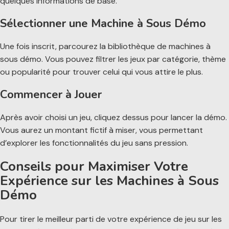
quelques informations de base.
Sélectionner une Machine à Sous Démo
Une fois inscrit, parcourez la bibliothèque de machines à
sous démo. Vous pouvez filtrer les jeux par catégorie, thème
ou popularité pour trouver celui qui vous attire le plus.
Commencer à Jouer
Après avoir choisi un jeu, cliquez dessus pour lancer la démo.
Vous aurez un montant fictif à miser, vous permettant
d’explorer les fonctionnalités du jeu sans pression.
Conseils pour Maximiser Votre
Expérience sur les Machines à Sous
Démo
Pour tirer le meilleur parti de votre expérience de jeu sur les