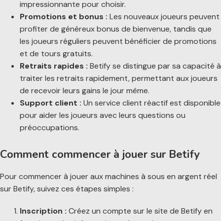
impressionnante pour choisir.
Promotions et bonus :
Les nouveaux joueurs peuvent
profiter de généreux bonus de bienvenue, tandis que
les joueurs réguliers peuvent bénéficier de promotions
et de tours gratuits.
Retraits rapides :
Betify se distingue par sa capacité à
traiter les retraits rapidement, permettant aux joueurs
de recevoir leurs gains le jour même.
Support client :
Un service client réactif est disponible
pour aider les joueurs avec leurs questions ou
préoccupations.
Comment commencer à jouer sur Betify
Pour commencer à jouer aux machines à sous en argent réel
sur Betify, suivez ces étapes simples :
Inscription :
Créez un compte sur le site de Betify en