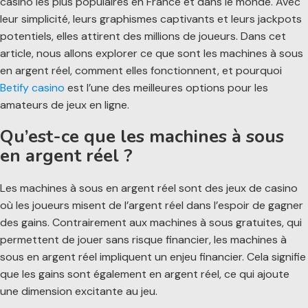
casino les plus populaires en France et dans le monde. Avec
leur simplicité, leurs graphismes captivants et leurs jackpots
potentiels, elles attirent des millions de joueurs. Dans cet
article, nous allons explorer ce que sont les machines à sous
en argent réel, comment elles fonctionnent, et pourquoi
Betify casino
est l’une des meilleures options pour les
amateurs de jeux en ligne.
Qu’est-ce que les machines à sous
en argent réel ?
Les machines à sous en argent réel sont des jeux de casino
où les joueurs misent de l’argent réel dans l’espoir de gagner
des gains. Contrairement aux machines à sous gratuites, qui
permettent de jouer sans risque financier, les machines à
sous en argent réel impliquent un enjeu financier. Cela signifie
que les gains sont également en argent réel, ce qui ajoute
une dimension excitante au jeu.