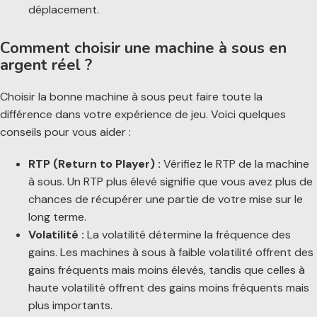
déplacement.
Comment choisir une machine à sous en
argent réel ?
Choisir la bonne machine à sous peut faire toute la
différence dans votre expérience de jeu. Voici quelques
conseils pour vous aider :
RTP (Return to Player) :
Vérifiez le RTP de la machine
à sous. Un RTP plus élevé signifie que vous avez plus de
chances de récupérer une partie de votre mise sur le
long terme.
Volatilité :
La volatilité détermine la fréquence des
gains. Les machines à sous à faible volatilité offrent des
gains fréquents mais moins élevés, tandis que celles à
haute volatilité offrent des gains moins fréquents mais
plus importants.