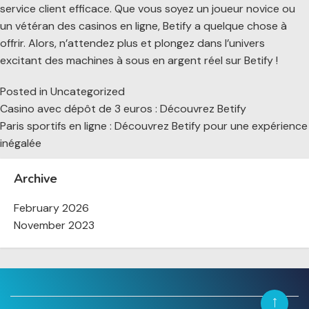
service client efficace. Que vous soyez un joueur novice ou
un vétéran des casinos en ligne, Betify a quelque chose à
offrir. Alors, n’attendez plus et plongez dans l’univers
excitant des machines à sous en argent réel sur Betify !
Posted in
Uncategorized
Post
Casino avec dépôt de 3 euros : Découvrez Betify
navigation
Paris sportifs en ligne : Découvrez Betify pour une expérience
inégalée
Archive
February 2026
November 2023