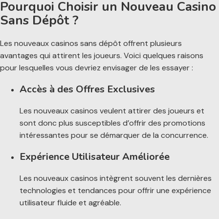
Pourquoi Choisir un Nouveau Casino
Sans Dépôt ?
Les nouveaux casinos sans dépôt offrent plusieurs
avantages qui attirent les joueurs. Voici quelques raisons
pour lesquelles vous devriez envisager de les essayer :
Accès à des Offres Exclusives
Les nouveaux casinos veulent attirer des joueurs et
sont donc plus susceptibles d’offrir des promotions
intéressantes pour se démarquer de la concurrence.
Expérience Utilisateur Améliorée
Les nouveaux casinos intègrent souvent les dernières
technologies et tendances pour offrir une expérience
utilisateur fluide et agréable.