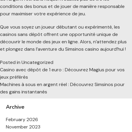
conditions des bonus et de jouer de manière responsable
pour maximiser votre expérience de jeu.
Que vous soyez un joueur débutant ou expérimenté, les
casinos sans dépôt offrent une opportunité unique de
découvrir le monde des jeux en ligne. Alors, n’attendez plus
et plongez dans l’aventure du Simsinos casino aujourd’hui !
Posted in
Uncategorized
Post
Casino avec dépôt de 1 euro : Découvrez Magius pour vos
navigation
jeux préférés
Machines à sous en argent réel : Découvrez Simsinos pour
des gains instantanés
Archive
February 2026
November 2023