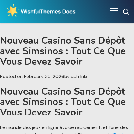
Skip
to
content
Nouveau Casino Sans Dépôt
avec Simsinos : Tout Ce Que
Vous Devez Savoir
Posted on
February 25, 2026
by
admlnlx
Nouveau Casino Sans Dépôt
avec Simsinos : Tout Ce Que
Vous Devez Savoir
Le monde des jeux en ligne évolue rapidement, et l’une des