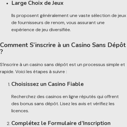
Large Choix de Jeux
Ils proposent généralement une vaste sélection de jeux
de fournisseurs de renom, vous assurant une
expérience de jeu diversifiée.
Comment S’inscrire à un Casino Sans Dépôt
?
S’inscrire à un casino sans dépôt est un processus simple et
rapide. Voici les étapes à suivre :
Choisissez un Casino Fiable
Recherchez des casinos en ligne réputés qui offrent
des bonus sans dépôt. Lisez les avis et vérifiez les
licences.
Complétez le Formulaire d’Inscription