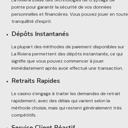
pointe pour garantir la sécurité de vos données
personnelles et financières. Vous pouvez jouer en toute
tranquillité d’esprit.
Dépôts Instantanés
La plupart des méthodes de paiement disponibles sur
La Riviera permettent des dépôts instantanés, ce qui
signifie que vous pouvez commencer à jouer
immédiatement après avoir effectué une transaction.
Retraits Rapides
Le casino s’engage à traiter les demandes de retrait
rapidement, avec des délais qui varient selon la
méthode choisie, mais qui restent généralement très
compétitifs.
Service Client Réactif