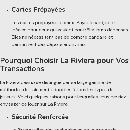
Cartes Prépayées
Les cartes prépayées, comme Paysafecard, sont
idéales pour ceux qui veulent contrôler leurs dépenses.
Elles ne nécessitent pas de compte bancaire et
permettent des dépôts anonymes.
Pourquoi Choisir La Riviera pour Vos
Transactions
La Riviera casino se distingue par sa large gamme de
méthodes de paiement adaptées à tous les types de
joueurs. Voici quelques raisons pour lesquelles vous devriez
envisager de jouer sur La Riviera :
Sécurité Renforcée
La Riviera utilise des technologies de cryptage de