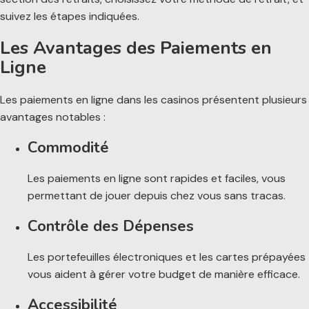
suivez les étapes indiquées.
Les Avantages des Paiements en
Ligne
Les paiements en ligne dans les casinos présentent plusieurs
avantages notables :
Commodité
Les paiements en ligne sont rapides et faciles, vous
permettant de jouer depuis chez vous sans tracas.
Contrôle des Dépenses
Les portefeuilles électroniques et les cartes prépayées
vous aident à gérer votre budget de manière efficace.
Accessibilité