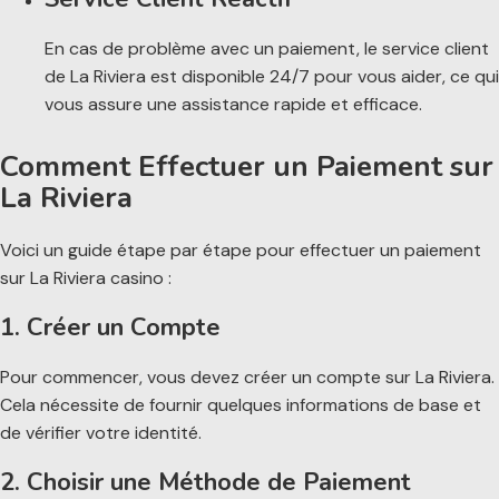
En cas de problème avec un paiement, le service client
de La Riviera est disponible 24/7 pour vous aider, ce qui
vous assure une assistance rapide et efficace.
Comment Effectuer un Paiement sur
La Riviera
Voici un guide étape par étape pour effectuer un paiement
sur La Riviera casino :
1. Créer un Compte
Pour commencer, vous devez créer un compte sur La Riviera.
Cela nécessite de fournir quelques informations de base et
de vérifier votre identité.
2. Choisir une Méthode de Paiement