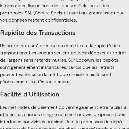
informations financières des joueurs. Cela inclut des
protocoles SSL (Secure Socket Layer) qui garantissent que
vos données restent confidentielles.
Rapidité des Transactions
Un autre facteur à prendre en compte est la rapidité des
transactions. Les joueurs veulent pouvoir déposer et retirer
de l’argent sans retards inutiles. Sur Locowin, les dépôts
sont généralement instantanés, tandis que les retraits
peuvent varier selon la méthode choisie, mais ils sont
généralement traités rapidement.
Facilité d’Utilisation
Les méthodes de paiement doivent également être faciles à
utiliser. Les casinos en ligne comme Locowin proposent des
interfaces conviviales qui simplifient le processus de dépôt
et de retrait. Il est essentiel de choisir une méthode que vous