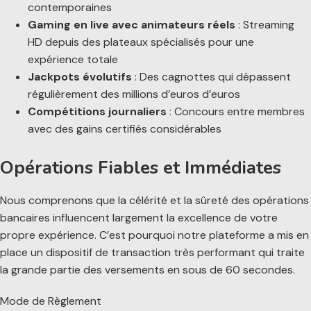
contemporaines
Gaming en live avec animateurs réels
: Streaming
HD depuis des plateaux spécialisés pour une
expérience totale
Jackpots évolutifs
: Des cagnottes qui dépassent
régulièrement des millions d’euros d’euros
Compétitions journaliers
: Concours entre membres
avec des gains certifiés considérables
Opérations Fiables et Immédiates
Nous comprenons que la célérité et la sûreté des opérations
bancaires influencent largement la excellence de votre
propre expérience. C’est pourquoi notre plateforme a mis en
place un dispositif de transaction très performant qui traite
la grande partie des versements en sous de 60 secondes.
Mode de Règlement