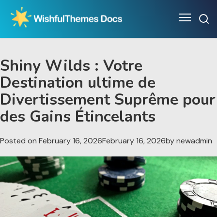
Skip
to
content
Shiny Wilds : Votre
Destination ultime de
Divertissement Suprême pour
des Gains Étincelants
Posted on
February 16, 2026
February 16, 2026
by
newadmin