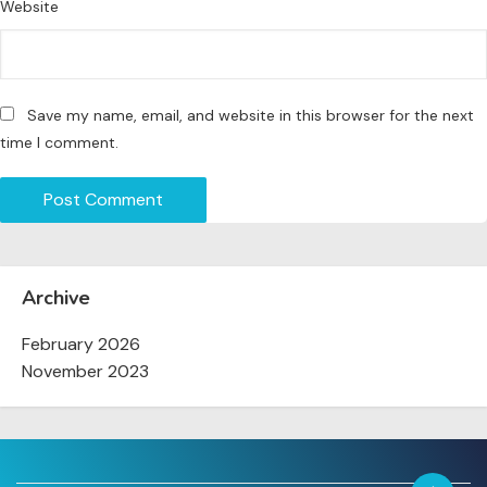
Website
Save my name, email, and website in this browser for the next
time I comment.
Archive
February 2026
November 2023