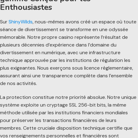
Enthousiastes
Sur
ShinyWilds
, nous-mêmes avons créé un espace où toute
séance de divertissement se transforme en une odyssée
mémorable. Notre propre casino représente l’résultat de
plusieurs décennies d’expérience dans l’domaine du
divertissement en numérique, avec une infrastructure
technique approuvée par les institutions de régulation les
plus exigeantes. Nous exerçons sous licence réglementaire,
assurant ainsi une transparence complète dans l’ensemble
de nos activités.
La protection constitue notre priorité absolue. Notre unique
système exploite un cryptage SSL 256-bit bits, la même
méthode utilisée par les institutions financiers mondiales
pour préserver les transactions financières de leurs
membres. Cette cruciale disposition technique certifie que
vos renseignements personnelles et financières sont