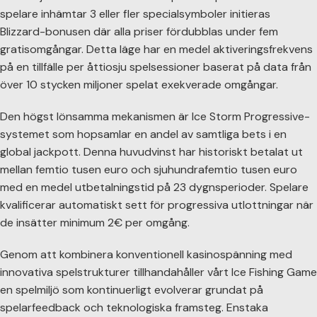
spelare inhämtar 3 eller fler specialsymboler initieras
Blizzard-bonusen där alla priser fördubblas under fem
gratisomgångar. Detta läge har en medel aktiveringsfrekvens
på en tillfälle per åttiosju spelsessioner baserat på data från
över 10 stycken miljoner spelat exekverade omgångar.
Den högst lönsamma mekanismen är Ice Storm Progressive-
systemet som hopsamlar en andel av samtliga bets i en
global jackpott. Denna huvudvinst har historiskt betalat ut
mellan femtio tusen euro och sjuhundrafemtio tusen euro
med en medel utbetalningstid på 23 dygnsperioder. Spelare
kvalificerar automatiskt sett för progressiva utlottningar när
de insätter minimum 2€ per omgång.
Genom att kombinera konventionell kasinospänning med
innovativa spelstrukturer tillhandahåller vårt Ice Fishing Game
en spelmiljö som kontinuerligt evolverar grundat på
spelarfeedback och teknologiska framsteg. Enstaka