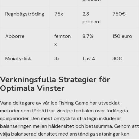
Regnbågströding
75x
2,3
750€
procent
Abborre
femton
8.7%
150 euro
x
Miniatyrfisk
3x
1 av 4
30€
Verkningsfulla Strategier för
Optimala Vinster
Vana deltagare av vår Ice Fishing Game har utvecklat
metoder som förbättrar vinstpotentialen över förlängda
spelperioder. Den mest omtyckta strategin inkluderar
balanseringen mellan håldensitet och betssumma. Genom att
välja balanserad densitet med anständiga satsningar kan