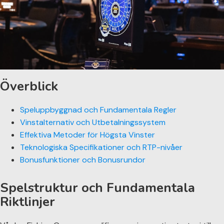
Överblick
Speluppbyggnad och Fundamentala Regler
Vinstalternativ och Utbetalningssystem
Effektiva Metoder för Högsta Vinster
Teknologiska Specifikationer och RTP-nivåer
Bonusfunktioner och Bonusrundor
Spelstruktur och Fundamentala
Riktlinjer