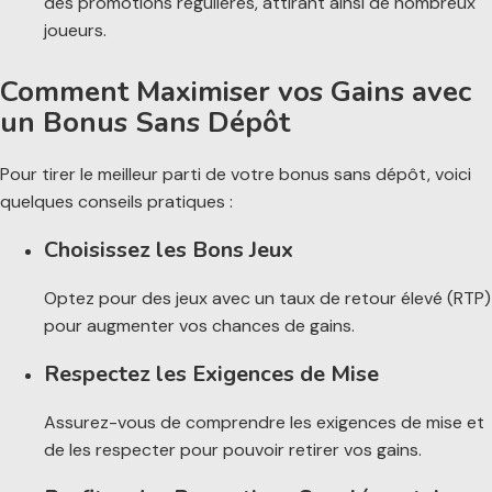
des promotions régulières, attirant ainsi de nombreux
joueurs.
Comment Maximiser vos Gains avec
un Bonus Sans Dépôt
Pour tirer le meilleur parti de votre bonus sans dépôt, voici
quelques conseils pratiques :
Choisissez les Bons Jeux
Optez pour des jeux avec un taux de retour élevé (RTP)
pour augmenter vos chances de gains.
Respectez les Exigences de Mise
Assurez-vous de comprendre les exigences de mise et
de les respecter pour pouvoir retirer vos gains.