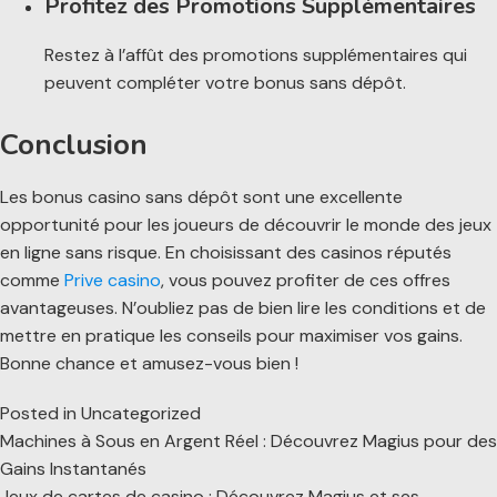
Profitez des Promotions Supplémentaires
Restez à l’affût des promotions supplémentaires qui
peuvent compléter votre bonus sans dépôt.
Conclusion
Les bonus casino sans dépôt sont une excellente
opportunité pour les joueurs de découvrir le monde des jeux
en ligne sans risque. En choisissant des casinos réputés
comme
Prive casino
, vous pouvez profiter de ces offres
avantageuses. N’oubliez pas de bien lire les conditions et de
mettre en pratique les conseils pour maximiser vos gains.
Bonne chance et amusez-vous bien !
Posted in
Uncategorized
Post
Machines à Sous en Argent Réel : Découvrez Magius pour des
navigation
Gains Instantanés
Jeux de cartes de casino : Découvrez Magius et ses