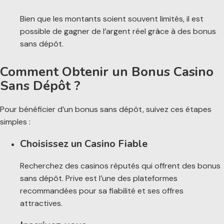
Bien que les montants soient souvent limités, il est
possible de gagner de l’argent réel grâce à des bonus
sans dépôt.
Comment Obtenir un Bonus Casino
Sans Dépôt ?
Pour bénéficier d’un bonus sans dépôt, suivez ces étapes
simples :
Choisissez un Casino Fiable
Recherchez des casinos réputés qui offrent des bonus
sans dépôt. Prive est l’une des plateformes
recommandées pour sa fiabilité et ses offres
attractives.