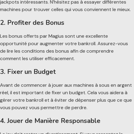
jackpots intéressants. N’hésitez pas à essayer différentes
machines pour trouver celles qui vous conviennent le mieux.
2. Profiter des Bonus
Les bonus offerts par Magius sont une excellente
opportunité pour augmenter votre bankroll. Assurez-vous
de lire les conditions des bonus afin de comprendre
comment les utiliser efficacement.
3. Fixer un Budget
Avant de commencer à jouer aux machines à sous en argent
réel, il est important de fixer un budget. Cela vous aidera à
gérer votre bankroll et à éviter de dépenser plus que ce que
vous pouvez vous permettre de perdre.
4. Jouer de Manière Responsable