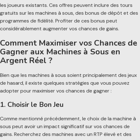
les joueurs existants. Ces offres peuvent inclure des tours
gratuits sur les machines à sous, des bonus de dépôt et des
programmes de fidélité. Profiter de ces bonus peut
considérablement augmenter vos chances de gains.
Comment Maximiser vos Chances de
Gagner aux Machines à Sous en
Argent Réel ?
Bien que les machines à sous soient principalement des jeux
de hasard, il existe quelques stratégies que vous pouvez
adopter pour maximiser vos chances de gagner :
1. Choisir le Bon Jeu
Comme mentionné précédemment, le choix de la machine à
sous peut avoir un impact significatif sur vos chances de
gains. Recherchez des machines avec un RTP élevé et des