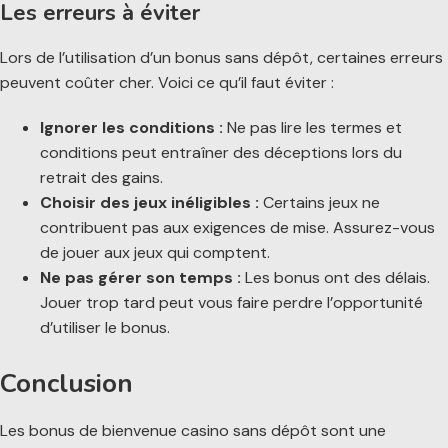
Les erreurs à éviter
Lors de l’utilisation d’un bonus sans dépôt, certaines erreurs
peuvent coûter cher. Voici ce qu’il faut éviter :
Ignorer les conditions :
Ne pas lire les termes et
conditions peut entraîner des déceptions lors du
retrait des gains.
Choisir des jeux inéligibles :
Certains jeux ne
contribuent pas aux exigences de mise. Assurez-vous
de jouer aux jeux qui comptent.
Ne pas gérer son temps :
Les bonus ont des délais.
Jouer trop tard peut vous faire perdre l’opportunité
d’utiliser le bonus.
Conclusion
Les bonus de bienvenue casino sans dépôt sont une