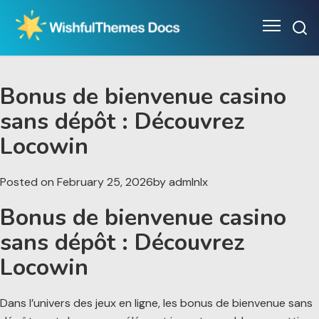
Skip
to
content
Bonus de bienvenue casino
sans dépôt : Découvrez
Locowin
Posted on
February 25, 2026
by
admlnlx
Bonus de bienvenue casino
sans dépôt : Découvrez
Locowin
Dans l’univers des jeux en ligne, les bonus de bienvenue sans