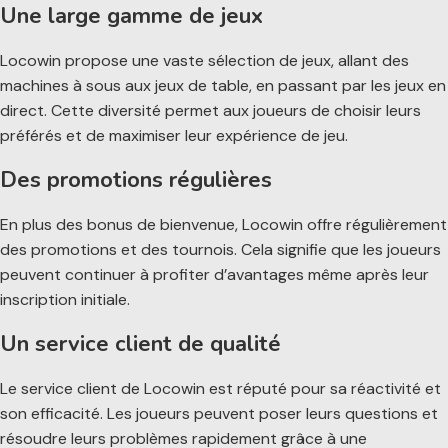
Une large gamme de jeux
Locowin propose une vaste sélection de jeux, allant des
machines à sous aux jeux de table, en passant par les jeux en
direct. Cette diversité permet aux joueurs de choisir leurs
préférés et de maximiser leur expérience de jeu.
Des promotions régulières
En plus des bonus de bienvenue, Locowin offre régulièrement
des promotions et des tournois. Cela signifie que les joueurs
peuvent continuer à profiter d’avantages même après leur
inscription initiale.
Un service client de qualité
Le service client de Locowin est réputé pour sa réactivité et
son efficacité. Les joueurs peuvent poser leurs questions et
résoudre leurs problèmes rapidement grâce à une