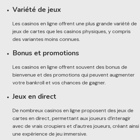
Variété de jeux
Les casinos en ligne offrent une plus grande variété de
jeux de cartes que les casinos physiques, y compris
des variantes moins connues.
Bonus et promotions
Les casinos en ligne offrent souvent des bonus de
bienvenue et des promotions qui peuvent augmenter
votre bankroll et vos chances de gagner.
Jeux en direct
De nombreux casinos en ligne proposent des jeux de
cartes en direct, permettant aux joueurs d’interagir
avec de vrais croupiers et d’autres joueurs, créant ainsi
une expérience de jeu immersive.