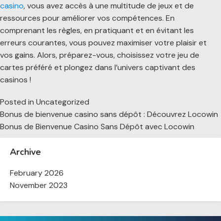
casino
, vous avez accès à une multitude de jeux et de
ressources pour améliorer vos compétences. En
comprenant les règles, en pratiquant et en évitant les
erreurs courantes, vous pouvez maximiser votre plaisir et
vos gains. Alors, préparez-vous, choisissez votre jeu de
cartes préféré et plongez dans l’univers captivant des
casinos !
Posted in
Uncategorized
Post
Bonus de bienvenue casino sans dépôt : Découvrez Locowin
navigation
Bonus de Bienvenue Casino Sans Dépôt avec Locowin
Archive
February 2026
November 2023