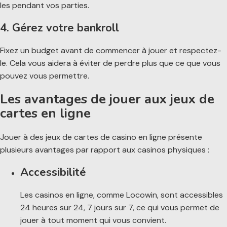
les pendant vos parties.
4. Gérez votre bankroll
Fixez un budget avant de commencer à jouer et respectez-
le. Cela vous aidera à éviter de perdre plus que ce que vous
pouvez vous permettre.
Les avantages de jouer aux jeux de
cartes en ligne
Jouer à des jeux de cartes de casino en ligne présente
plusieurs avantages par rapport aux casinos physiques :
Accessibilité
Les casinos en ligne, comme Locowin, sont accessibles
24 heures sur 24, 7 jours sur 7, ce qui vous permet de
jouer à tout moment qui vous convient.