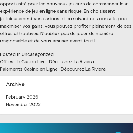
opportunité pour les nouveaux joueurs de commencer leur
expérience de jeu en ligne sans risque. En choisissant
judicieusement vos casinos et en suivant nos conseils pour
maximiser vos gains, vous pouvez profiter pleinement de ces
offres attractives. N’oubliez pas de jouer de manière
responsable et de vous amuser avant tout !
Posted in
Uncategorized
Post
Offres de Casino Live : Découvrez La Riviera
navigation
Paiements Casino en Ligne : Découvrez La Riviera
Archive
February 2026
November 2023