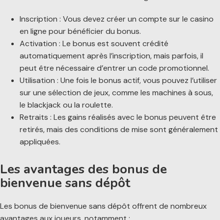
Inscription : Vous devez créer un compte sur le casino
en ligne pour bénéficier du bonus.
Activation : Le bonus est souvent crédité
automatiquement après l’inscription, mais parfois, il
peut être nécessaire d’entrer un code promotionnel.
Utilisation : Une fois le bonus actif, vous pouvez l’utiliser
sur une sélection de jeux, comme les machines à sous,
le blackjack ou la roulette.
Retraits : Les gains réalisés avec le bonus peuvent être
retirés, mais des conditions de mise sont généralement
appliquées.
Les avantages des bonus de
bienvenue sans dépôt
Les bonus de bienvenue sans dépôt offrent de nombreux
avantages aux joueurs, notamment :