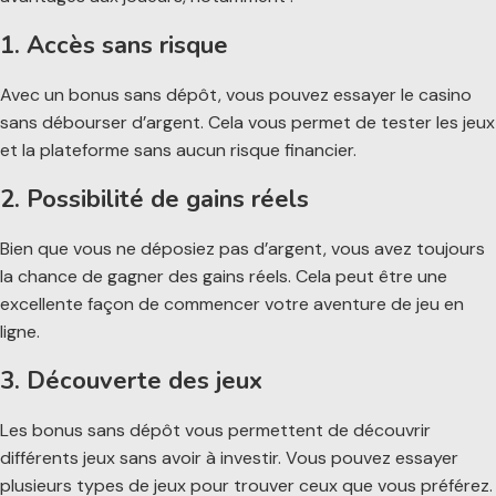
1. Accès sans risque
Avec un bonus sans dépôt, vous pouvez essayer le casino
sans débourser d’argent. Cela vous permet de tester les jeux
et la plateforme sans aucun risque financier.
2. Possibilité de gains réels
Bien que vous ne déposiez pas d’argent, vous avez toujours
la chance de gagner des gains réels. Cela peut être une
excellente façon de commencer votre aventure de jeu en
ligne.
3. Découverte des jeux
Les bonus sans dépôt vous permettent de découvrir
différents jeux sans avoir à investir. Vous pouvez essayer
plusieurs types de jeux pour trouver ceux que vous préférez.