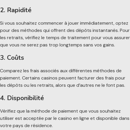
2. Rapidité
Si vous souhaitez commencer à jouer immédiatement, optez
pour des méthodes qui offrent des dépôts instantanés. Pour
les retraits, vérifiez le temps de traitement pour vous assurer
que vous ne serez pas trop longtemps sans vos gains.
3. Coûts
Comparez les frais associés aux différentes méthodes de
paiement. Certains casinos peuvent facturer des frais pour
les dépôts ou les retraits, alors que d’autres ne le font pas.
4. Disponibilité
Vérifiez que la méthode de paiement que vous souhaitez
utiliser est acceptée par le casino en ligne et disponible dans
votre pays de résidence.