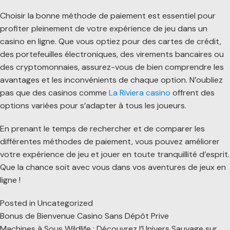
Choisir la bonne méthode de paiement est essentiel pour
profiter pleinement de votre expérience de jeu dans un
casino en ligne. Que vous optiez pour des cartes de crédit,
des portefeuilles électroniques, des virements bancaires ou
des cryptomonnaies, assurez-vous de bien comprendre les
avantages et les inconvénients de chaque option. N’oubliez
pas que des casinos comme
La Riviera casino
offrent des
options variées pour s’adapter à tous les joueurs.
En prenant le temps de rechercher et de comparer les
différentes méthodes de paiement, vous pouvez améliorer
votre expérience de jeu et jouer en toute tranquillité d’esprit.
Que la chance soit avec vous dans vos aventures de jeux en
ligne !
Posted in
Uncategorized
Post
Bonus de Bienvenue Casino Sans Dépôt Prive
navigation
Machines à Sous Wildlife : Découvrez l’Univers Sauvage sur