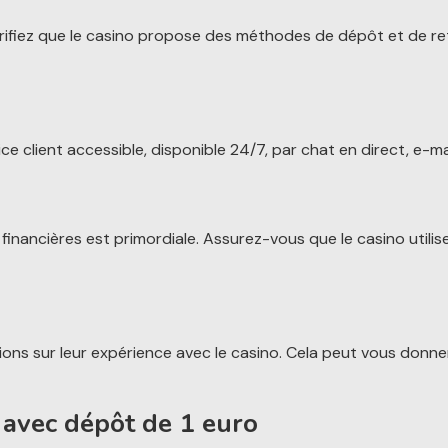
rifiez que le casino propose des méthodes de dépôt et de retr
rvice client accessible, disponible 24/7, par chat en direct, e
financières est primordiale. Assurez-vous que le casino util
ions sur leur expérience avec le casino. Cela peut vous donne
s avec dépôt de 1 euro