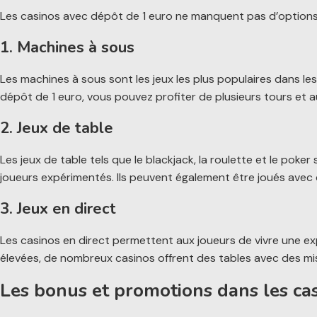
Les casinos avec dépôt de 1 euro ne manquent pas d’options 
1. Machines à sous
Les machines à sous sont les jeux les plus populaires dans le
dépôt de 1 euro, vous pouvez profiter de plusieurs tours et
2. Jeux de table
Les jeux de table tels que le blackjack, la roulette et le pok
joueurs expérimentés. Ils peuvent également être joués avec 
3. Jeux en direct
Les casinos en direct permettent aux joueurs de vivre une exp
élevées, de nombreux casinos offrent des tables avec des mi
Les bonus et promotions dans les ca