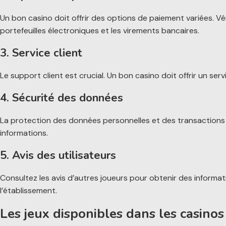
Un bon casino doit offrir des options de paiement variées. Vé
portefeuilles électroniques et les virements bancaires.
3. Service client
Le support client est crucial. Un bon casino doit offrir un se
4. Sécurité des données
La protection des données personnelles et des transactions 
informations.
5. Avis des utilisateurs
Consultez les avis d’autres joueurs pour obtenir des informat
l’établissement.
Les jeux disponibles dans les casino