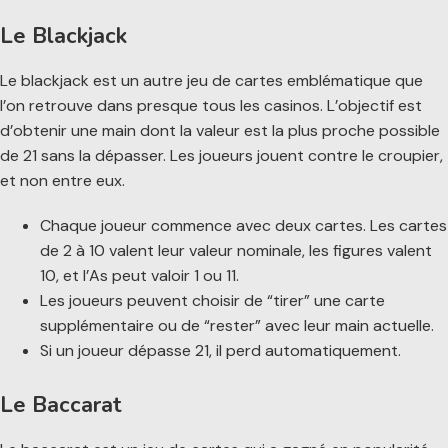
Le Blackjack
Le blackjack est un autre jeu de cartes emblématique que
l’on retrouve dans presque tous les casinos. L’objectif est
d’obtenir une main dont la valeur est la plus proche possible
de 21 sans la dépasser. Les joueurs jouent contre le croupier,
et non entre eux.
Chaque joueur commence avec deux cartes. Les cartes
de 2 à 10 valent leur valeur nominale, les figures valent
10, et l’As peut valoir 1 ou 11.
Les joueurs peuvent choisir de “tirer” une carte
supplémentaire ou de “rester” avec leur main actuelle.
Si un joueur dépasse 21, il perd automatiquement.
Le Baccarat