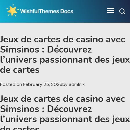
Skip
to
content
Jeux de cartes de casino avec
Simsinos : Découvrez
l’univers passionnant des jeux
de cartes
Posted on
February 25, 2026
by
admlnlx
Jeux de cartes de casino avec
Simsinos : Découvrez
l’univers passionnant des jeux
de cartes