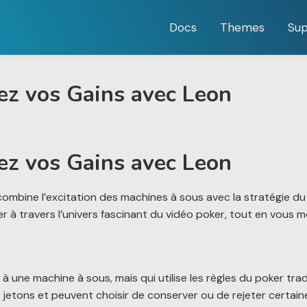
Docs
Themes
Sup
ez vos Gains avec Leon
ez vos Gains avec Leon
ombine l’excitation des machines à sous avec la stratégie du p
ider à travers l’univers fascinant du vidéo poker, tout en vo
à une machine à sous, mais qui utilise les règles du poker tradi
s jetons et peuvent choisir de conserver ou de rejeter certain