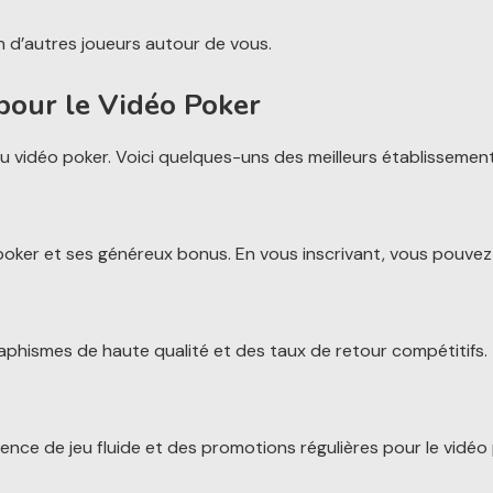
 d’autres joueurs autour de vous.
our le Vidéo Poker
u vidéo poker. Voici quelques-uns des meilleurs établissement
oker et ses généreux bonus. En vous inscrivant, vous pouvez 
phismes de haute qualité et des taux de retour compétitifs.
ence de jeu fluide et des promotions régulières pour le vidéo 