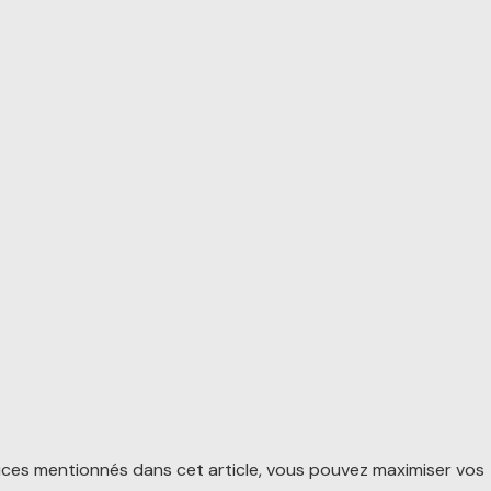
astuces mentionnés dans cet article, vous pouvez maximiser vos