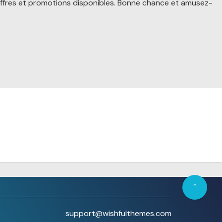
offres et promotions disponibles. Bonne chance et amusez-
support@wishfulthemes.com