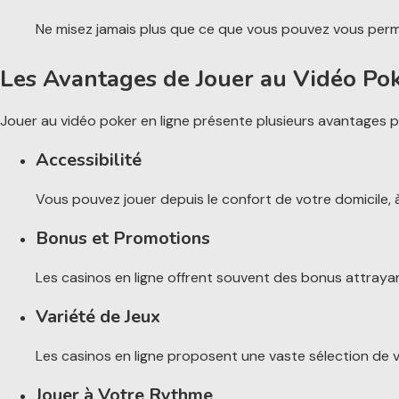
Ne misez jamais plus que ce que vous pouvez vous permett
Les Avantages de Jouer au Vidéo Pok
Jouer au vidéo poker en ligne présente plusieurs avantages pa
Accessibilité
Vous pouvez jouer depuis le confort de votre domicile,
Bonus et Promotions
Les casinos en ligne offrent souvent des bonus attray
Variété de Jeux
Les casinos en ligne proposent une vaste sélection de v
Jouer à Votre Rythme