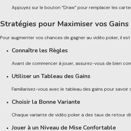
Appuyez sur le bouton “Draw” pour remplacer les cartes
Stratégies pour Maximiser vos Gains
Pour augmenter vos chances de gagner au vidéo poker, il est e
Connaître les Règles
Avant de commencer à jouer, assurez-vous de bien compr
Utiliser un Tableau des Gains
Familiarisez-vous avec le tableau des gains pour savoir 
Choisir la Bonne Variante
Chaque variante de vidéo poker a des taux de retour diff
Jouer à un Niveau de Mise Confortable