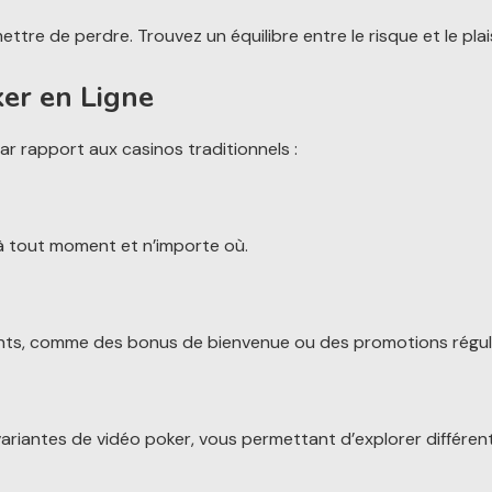
re de perdre. Trouvez un équilibre entre le risque et le plais
er en Ligne
r rapport aux casinos traditionnels :
 à tout moment et n’importe où.
ants, comme des bonus de bienvenue ou des promotions réguli
ariantes de vidéo poker, vous permettant d’explorer différent