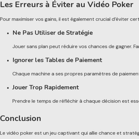
Les Erreurs à Éviter au Vidéo Poker
Pour maximiser vos gains, il est également crucial d’éviter cer
Ne Pas Utiliser de Stratégie
Jouer sans plan peut réduire vos chances de gagner. Fam
Ignorer les Tables de Paiement
Chaque machine a ses propres paramètres de paiement. N
Jouer Trop Rapidement
Prendre le temps de réfléchir à chaque décision est es
Conclusion
Le vidéo poker est un jeu captivant qui allie chance et straté