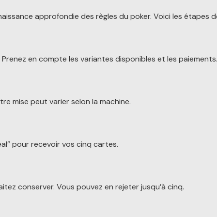
naissance approfondie des règles du poker. Voici les étapes
 Prenez en compte les variantes disponibles et les paiements
re mise peut varier selon la machine.
al” pour recevoir vos cinq cartes.
itez conserver. Vous pouvez en rejeter jusqu’à cinq.