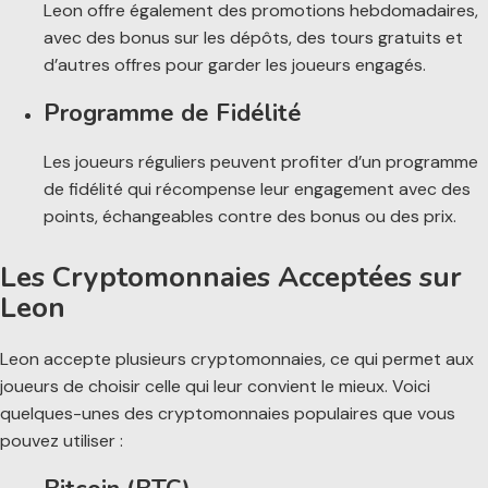
Leon offre également des promotions hebdomadaires,
avec des bonus sur les dépôts, des tours gratuits et
d’autres offres pour garder les joueurs engagés.
Programme de Fidélité
Les joueurs réguliers peuvent profiter d’un programme
de fidélité qui récompense leur engagement avec des
points, échangeables contre des bonus ou des prix.
Les Cryptomonnaies Acceptées sur
Leon
Leon accepte plusieurs cryptomonnaies, ce qui permet aux
joueurs de choisir celle qui leur convient le mieux. Voici
quelques-unes des cryptomonnaies populaires que vous
pouvez utiliser :