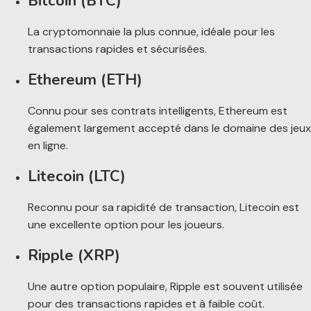
Bitcoin (BTC)
La cryptomonnaie la plus connue, idéale pour les
transactions rapides et sécurisées.
Ethereum (ETH)
Connu pour ses contrats intelligents, Ethereum est
également largement accepté dans le domaine des jeux
en ligne.
Litecoin (LTC)
Reconnu pour sa rapidité de transaction, Litecoin est
une excellente option pour les joueurs.
Ripple (XRP)
Une autre option populaire, Ripple est souvent utilisée
pour des transactions rapides et à faible coût.