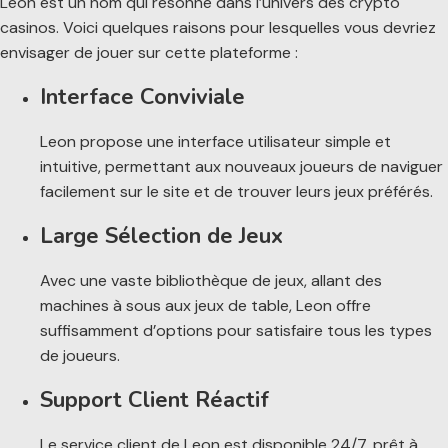
Leon est un nom qui résonne dans l’univers des crypto
casinos. Voici quelques raisons pour lesquelles vous devriez
envisager de jouer sur cette plateforme :
Interface Conviviale
Leon propose une interface utilisateur simple et
intuitive, permettant aux nouveaux joueurs de naviguer
facilement sur le site et de trouver leurs jeux préférés.
Large Sélection de Jeux
Avec une vaste bibliothèque de jeux, allant des
machines à sous aux jeux de table, Leon offre
suffisamment d’options pour satisfaire tous les types
de joueurs.
Support Client Réactif
Le service client de Leon est disponible 24/7, prêt à