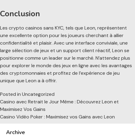
Conclusion
Les crypto casinos sans KYC, tels que Leon, représentent
une excellente option pour les joueurs cherchant à allier
confidentialité et plaisir. Avec une interface conviviale, une
large sélection de jeux et un support client réactif, Leon se
positionne comme un leader sur le marché. N’attendez plus
pour explorer le monde des jeux en ligne avec les avantages
des cryptomonnaies et profitez de l’expérience de jeu
unique que Leon a à offrir.
Posted in
Uncategorized
Post
Casino avec Retrait le Jour Même : Découvrez Leon et
navigation
Maximisez Vos Gains
Casino Vidéo Poker : Maximisez vos Gains avec Leon
Archive