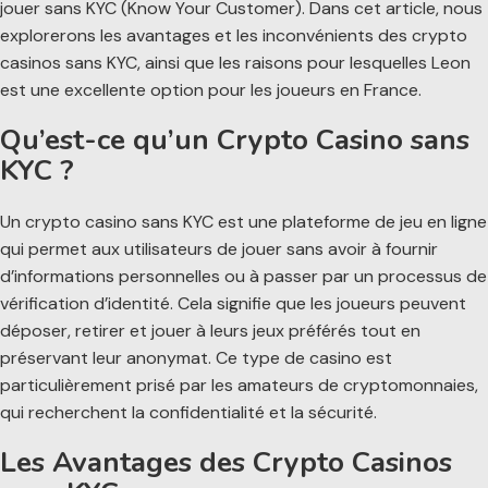
jouer sans KYC (Know Your Customer). Dans cet article, nous
explorerons les avantages et les inconvénients des crypto
casinos sans KYC, ainsi que les raisons pour lesquelles Leon
est une excellente option pour les joueurs en France.
Qu’est-ce qu’un Crypto Casino sans
KYC ?
Un crypto casino sans KYC est une plateforme de jeu en ligne
qui permet aux utilisateurs de jouer sans avoir à fournir
d’informations personnelles ou à passer par un processus de
vérification d’identité. Cela signifie que les joueurs peuvent
déposer, retirer et jouer à leurs jeux préférés tout en
préservant leur anonymat. Ce type de casino est
particulièrement prisé par les amateurs de cryptomonnaies,
qui recherchent la confidentialité et la sécurité.
Les Avantages des Crypto Casinos