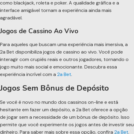
como blackjack, roleta e poker. A qualidade gráfica e a
interface amigável tornam a experiência ainda mais
agradável.
Jogos de Cassino Ao Vivo
Para aqueles que buscam uma experiência mais imersiva, a
2a Bet disponibiliza jogos de cassino ao vivo. Você pode
interagir com crupiês reais e outros jogadores, tornando o
jogo muito mais social e emocionante. Descubra essa
experiência incrível com a
2a Bet
.
Jogos Sem Bônus de Depósito
Se você é novo no mundo dos cassinos on-line e está
hesitante em fazer um depósito, a 2a Bet oferece a opção
de jogar sem a necessidade de um bônus de depósito. Isso
permite que você experimente os jogos antes de investir seu
dinheiro. Para saber mais sobre essa opção, confira
2a Bet
.