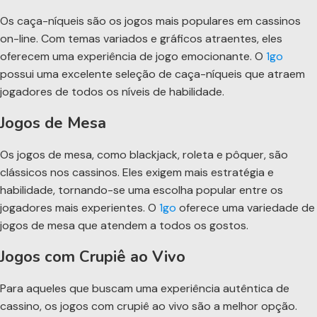
Os caça-níqueis são os jogos mais populares em cassinos
on-line. Com temas variados e gráficos atraentes, eles
oferecem uma experiência de jogo emocionante. O
1go
possui uma excelente seleção de caça-níqueis que atraem
jogadores de todos os níveis de habilidade.
Jogos de Mesa
Os jogos de mesa, como blackjack, roleta e pôquer, são
clássicos nos cassinos. Eles exigem mais estratégia e
habilidade, tornando-se uma escolha popular entre os
jogadores mais experientes. O
1go
oferece uma variedade de
jogos de mesa que atendem a todos os gostos.
Jogos com Crupiê ao Vivo
Para aqueles que buscam uma experiência autêntica de
cassino, os jogos com crupiê ao vivo são a melhor opção.