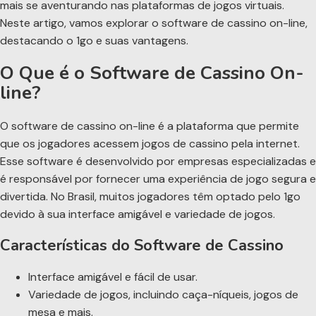
mais se aventurando nas plataformas de jogos virtuais.
Neste artigo, vamos explorar o software de cassino on-line,
destacando o 1go e suas vantagens.
O Que é o Software de Cassino On-
line?
O software de cassino on-line é a plataforma que permite
que os jogadores acessem jogos de cassino pela internet.
Esse software é desenvolvido por empresas especializadas e
é responsável por fornecer uma experiência de jogo segura e
divertida. No Brasil, muitos jogadores têm optado pelo 1go
devido à sua interface amigável e variedade de jogos.
Características do Software de Cassino
Interface amigável e fácil de usar.
Variedade de jogos, incluindo caça-níqueis, jogos de
mesa e mais.