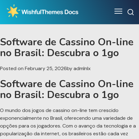
Skip
to
content
Software de Cassino On-line
no Brasil: Descubra o 1go
Posted on
February 25, 2026
by
admlnlx
Software de Cassino On-line
no Brasil: Descubra o 1go
O mundo dos jogos de cassino on-line tem crescido
exponencialmente no Brasil, oferecendo uma variedade de
opções para os jogadores. Com o avanço da tecnologia e a
popularização da internet, os brasileiros estão cada vez