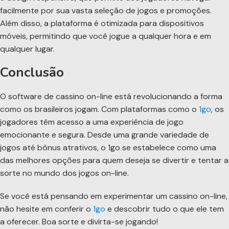
facilmente por sua vasta seleção de jogos e promoções.
Além disso, a plataforma é otimizada para dispositivos
móveis, permitindo que você jogue a qualquer hora e em
qualquer lugar.
Conclusão
O software de cassino on-line está revolucionando a forma
como os brasileiros jogam. Com plataformas como o
1go
, os
jogadores têm acesso a uma experiência de jogo
emocionante e segura. Desde uma grande variedade de
jogos até bônus atrativos, o 1go se estabelece como uma
das melhores opções para quem deseja se divertir e tentar a
sorte no mundo dos jogos on-line.
Se você está pensando em experimentar um cassino on-line,
não hesite em conferir o
1go
e descobrir tudo o que ele tem
a oferecer. Boa sorte e divirta-se jogando!