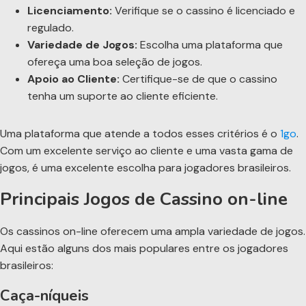
Licenciamento:
Verifique se o cassino é licenciado e
regulado.
Variedade de Jogos:
Escolha uma plataforma que
ofereça uma boa seleção de jogos.
Apoio ao Cliente:
Certifique-se de que o cassino
tenha um suporte ao cliente eficiente.
Uma plataforma que atende a todos esses critérios é o
1go
.
Com um excelente serviço ao cliente e uma vasta gama de
jogos, é uma excelente escolha para jogadores brasileiros.
Principais Jogos de Cassino on-line
Os cassinos on-line oferecem uma ampla variedade de jogos.
Aqui estão alguns dos mais populares entre os jogadores
brasileiros:
Caça-níqueis