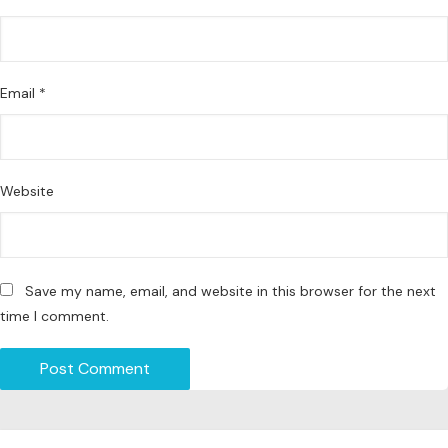
Email
*
Website
Save my name, email, and website in this browser for the next
time I comment.