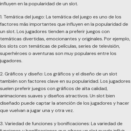
influyen en la popularidad de un slot.
1. Temática del juego: La temática del juego es uno de los
factores más importantes que influyen en la popularidad de
un slot. Los jugadores tienden a preferir juegos con
temáticas divertidas, emocionantes y originales. Por ejemplo,
los slots con temáticas de películas, series de televisión,
superhéroes o aventuras son muy populares entre los
jugadores.
2. Gráficos y diseño: Los gráficos y el diseño de un slot
también son factores clave en su popularidad. Los jugadores
suelen preferir juegos con gráficos de alta calidad,
animaciones suaves y diseños atractivos. Un slot bien
diseñado puede captar la atención de los jugadores y hacer
que vuelvan a jugar una y otra vez.
3. Variedad de funciones y bonificaciones: La variedad de
funciones y bonificaciones que ofrece un slot puede influir