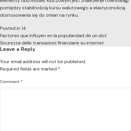
elementy obu modeli. Kluczowym jest znalezienie równowagi
pomiędzy stabilnością kursu walutowego a elastycznością
dostosowania się do zmian na rynku.
Posted in
14
Post
Factores que influyen en la popularidad de un slot
navigation
Sicurezza delle transazioni finanziarie su internet
Leave a Reply
Your email address will not be published.
Required fields are marked
*
Comment
*