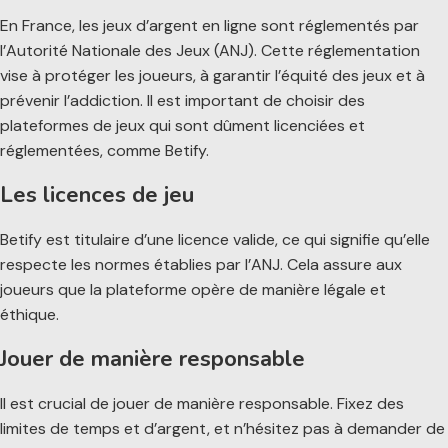
En France, les jeux d’argent en ligne sont réglementés par
l’Autorité Nationale des Jeux (ANJ). Cette réglementation
vise à protéger les joueurs, à garantir l’équité des jeux et à
prévenir l’addiction. Il est important de choisir des
plateformes de jeux qui sont dûment licenciées et
réglementées, comme Betify.
Les licences de jeu
Betify est titulaire d’une licence valide, ce qui signifie qu’elle
respecte les normes établies par l’ANJ. Cela assure aux
joueurs que la plateforme opère de manière légale et
éthique.
Jouer de manière responsable
Il est crucial de jouer de manière responsable. Fixez des
limites de temps et d’argent, et n’hésitez pas à demander de