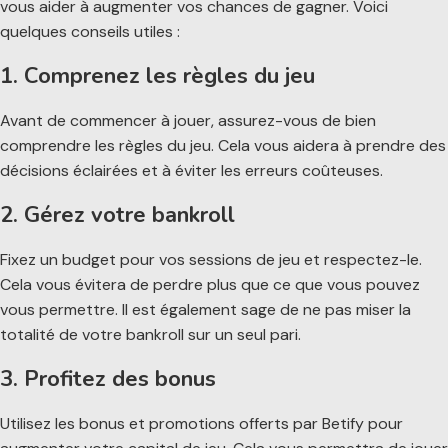
vous aider à augmenter vos chances de gagner. Voici
quelques conseils utiles :
1. Comprenez les règles du jeu
Avant de commencer à jouer, assurez-vous de bien
comprendre les règles du jeu. Cela vous aidera à prendre des
décisions éclairées et à éviter les erreurs coûteuses.
2. Gérez votre bankroll
Fixez un budget pour vos sessions de jeu et respectez-le.
Cela vous évitera de perdre plus que ce que vous pouvez
vous permettre. Il est également sage de ne pas miser la
totalité de votre bankroll sur un seul pari.
3. Profitez des bonus
Utilisez les bonus et promotions offerts par Betify pour