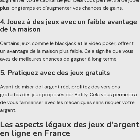
augmenter votre capital de jeu. Cela vous permettra de jouer
plus longtemps et d’augmenter vos chances de gains.
4. Jouez à des jeux avec un faible avantage
de la maison
Certains jeux, comme le blackjack et le vidéo poker, offrent
un avantage de la maison plus faible. Cela signifie que vous
avez de meilleures chances de gagner à long terme.
5. Pratiquez avec des jeux gratuits
Avant de miser de l’argent réel, profitez des versions
gratuites des jeux proposés par Betify. Cela vous permettra
de vous familiariser avec les mécaniques sans risquer votre
argent.
Les aspects légaux des jeux d’argent
en ligne en France