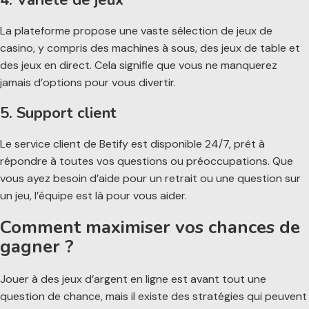
La plateforme propose une vaste sélection de jeux de
casino, y compris des machines à sous, des jeux de table et
des jeux en direct. Cela signifie que vous ne manquerez
jamais d’options pour vous divertir.
5. Support client
Le service client de Betify est disponible 24/7, prêt à
répondre à toutes vos questions ou préoccupations. Que
vous ayez besoin d’aide pour un retrait ou une question sur
un jeu, l’équipe est là pour vous aider.
Comment maximiser vos chances de
gagner ?
Jouer à des jeux d’argent en ligne est avant tout une
question de chance, mais il existe des stratégies qui peuvent