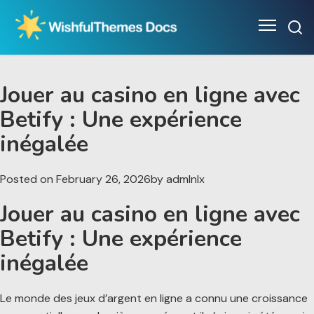
Skip
to
content
Jouer au casino en ligne avec
Betify : Une expérience
inégalée
Posted on
February 26, 2026
by
admlnlx
Jouer au casino en ligne avec
Betify : Une expérience
inégalée
Le monde des jeux d’argent en ligne a connu une croissance