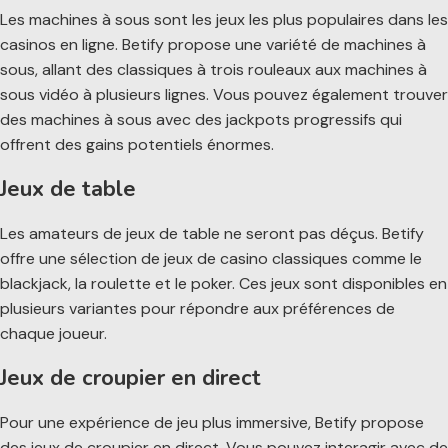
Les machines à sous sont les jeux les plus populaires dans les
casinos en ligne. Betify propose une variété de machines à
sous, allant des classiques à trois rouleaux aux machines à
sous vidéo à plusieurs lignes. Vous pouvez également trouver
des machines à sous avec des jackpots progressifs qui
offrent des gains potentiels énormes.
Jeux de table
Les amateurs de jeux de table ne seront pas déçus. Betify
offre une sélection de jeux de casino classiques comme le
blackjack, la roulette et le poker. Ces jeux sont disponibles en
plusieurs variantes pour répondre aux préférences de
chaque joueur.
Jeux de croupier en direct
Pour une expérience de jeu plus immersive, Betify propose
des jeux de croupier en direct. Vous pouvez interagir avec de