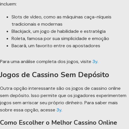
incluem:
Slots de vídeo, como as máquinas caça-níqueis
tradicionais e modernas
Blackjack, um jogo de habilidade e estratégia
Roleta, famosa por sua simplicidade e emoção
Bacará, um favorito entre os apostadores
Para uma análise completa dos jogos, visite
3y
.
Jogos de Cassino Sem Depósito
Outra opção interessante são os jogos de cassino online
sem depósito. Isso permite que os jogadores experimentem
jogos sem arriscar seu próprio dinheiro. Para saber mais
sobre essa opção, acesse
3y
.
Como Escolher o Melhor Cassino Online