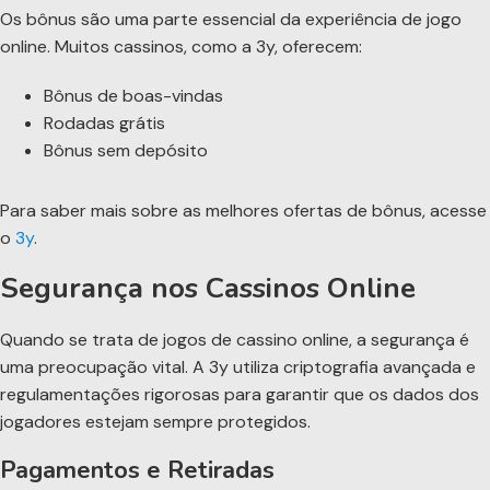
Os bônus são uma parte essencial da experiência de jogo
online. Muitos cassinos, como a 3y, oferecem:
Bônus de boas-vindas
Rodadas grátis
Bônus sem depósito
Para saber mais sobre as melhores ofertas de bônus, acesse
o
3y
.
Segurança nos Cassinos Online
Quando se trata de jogos de cassino online, a segurança é
uma preocupação vital. A 3y utiliza criptografia avançada e
regulamentações rigorosas para garantir que os dados dos
jogadores estejam sempre protegidos.
Pagamentos e Retiradas