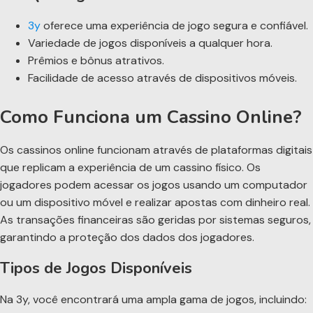
3y
oferece uma experiência de jogo segura e confiável.
Variedade de jogos disponíveis a qualquer hora.
Prêmios e bônus atrativos.
Facilidade de acesso através de dispositivos móveis.
Como Funciona um Cassino Online?
Os cassinos online funcionam através de plataformas digitais
que replicam a experiência de um cassino físico. Os
jogadores podem acessar os jogos usando um computador
ou um dispositivo móvel e realizar apostas com dinheiro real.
As transações financeiras são geridas por sistemas seguros,
garantindo a proteção dos dados dos jogadores.
Tipos de Jogos Disponíveis
Na 3y, você encontrará uma ampla gama de jogos, incluindo: